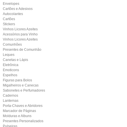
Envelopes
Cartões e Adesivos
Autocolantes
Cartões
Stickers
Vinhos Licores Azeites
Acessórios para Vinho
Vinhos Licores Azeites
Comunhões
Presentes de Comunhão
Leques
Canetas e Lápis
Eletrônica
Emoticons
Espelhos
Figuras para Bolos
Migalheiros e Canecas
Sabonetes e Perfumadores
Cadernos
Lanternas
Porta-Chaves e Abridores
Marcador de Páginas
Molduras e Albuns
Presentes Personalizados
Pulseiras