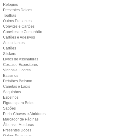
Relógios
Presentes Dolces
Toalhas
Outros Presentes
Convites e Cartões
Convites de Comunhão
Cartões e Adesivos
Autocolantes
Cartões
Stickers
Livros de Assinaturas
Cestas e Expositores
Vinhos e Licores
Batismos
Detalhes Batismo
Canetas e Lápis
Saquinhos
Espelhos
Figuras para Bolos
Sabões
Porta-Chaves e Abridores
Marcador de Páginas
Álbuns e Molduras
Presentes Doces
Outros Presentes