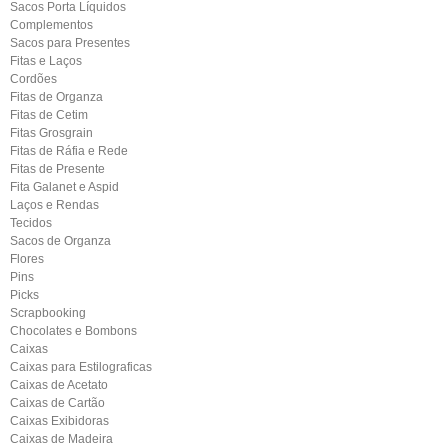
Sacos Porta Líquidos
Complementos
Sacos para Presentes
Fitas e Laços
Cordões
Fitas de Organza
Fitas de Cetim
Fitas Grosgrain
Fitas de Ráfia e Rede
Fitas de Presente
Fita Galanet e Aspid
Laços e Rendas
Tecidos
Sacos de Organza
Flores
Pins
Picks
Scrapbooking
Chocolates e Bombons
Caixas
Caixas para Estilograficas
Caixas de Acetato
Caixas de Cartão
Caixas Exibidoras
Caixas de Madeira