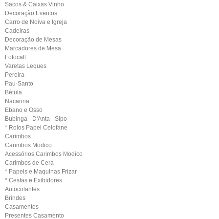
Sacos & Caixas Vinho
Decoração Eventos
Carro de Noiva e Igreja
Cadeiras
Decoração de Mesas
Marcadores de Mesa
Fotocall
Varetas Leques
Pereira
Pau-Santo
Bétula
Nacarina
Ebano e Osso
Bubinga - D'Anta - Sipo
* Rolos Papel Celofane
Carimbos
Carimbos Modico
Acessórios Carimbos Modico
Carimbos de Cera
* Papeis e Maquinas Frizar
* Cestas e Exibidores
Autocolantes
Brindes
Casamentos
Presentes Casamento