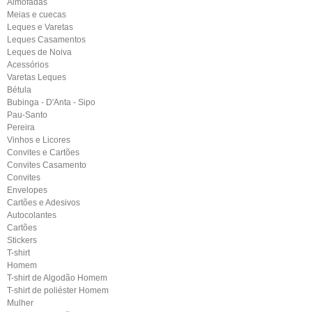
Almofadas
Meias e cuecas
Leques e Varetas
Leques Casamentos
Leques de Noiva
Acessórios
Varetas Leques
Bétula
Bubinga - D'Anta - Sipo
Pau-Santo
Pereira
Vinhos e Licores
Convites e Cartões
Convites Casamento
Convites
Envelopes
Cartões e Adesivos
Autocolantes
Cartões
Stickers
T-shirt
Homem
T-shirt de Algodão Homem
T-shirt de poliéster Homem
Mulher