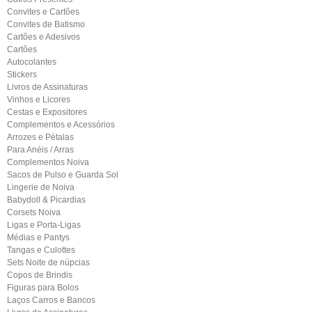
Convites e Cartões
Convites de Batismo
Cartões e Adesivos
Cartões
Autocolantes
Stickers
Livros de Assinaturas
Vinhos e Licores
Cestas e Expositores
Complementos e Acessórios
Arrozes e Pétalas
Para Anéis / Arras
Complementos Noiva
Sacos de Pulso e Guarda Sol
Lingerie de Noiva
Babydoll & Picardias
Corsets Noiva
Ligas e Porta-Ligas
Médias e Pantys
Tangas e Culottes
Sets Noite de núpcias
Copos de Brindis
Figuras para Bolos
Laços Carros e Bancos