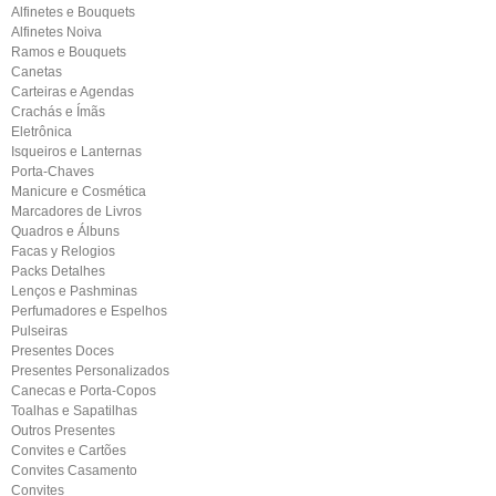
Alfinetes e Bouquets
Alfinetes Noiva
Ramos e Bouquets
Canetas
Carteiras e Agendas
Crachás e Ímãs
Eletrônica
Isqueiros e Lanternas
Porta-Chaves
Manicure e Cosmética
Marcadores de Livros
Quadros e Álbuns
Facas y Relogios
Packs Detalhes
Lenços e Pashminas
Perfumadores e Espelhos
Pulseiras
Presentes Doces
Presentes Personalizados
Canecas e Porta-Copos
Toalhas e Sapatilhas
Outros Presentes
Convites e Cartões
Convites Casamento
Convites