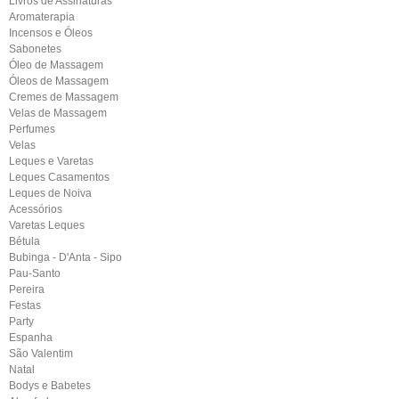
Livros de Assinaturas
Aromaterapia
Incensos e Óleos
Sabonetes
Óleo de Massagem
Óleos de Massagem
Cremes de Massagem
Velas de Massagem
Perfumes
Velas
Leques e Varetas
Leques Casamentos
Leques de Noiva
Acessórios
Varetas Leques
Bétula
Bubinga - D'Anta - Sipo
Pau-Santo
Pereira
Festas
Party
Espanha
São Valentim
Natal
Bodys e Babetes