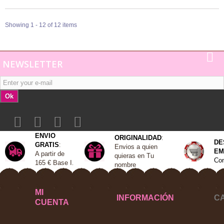
Showing 1 - 12 of 12 items
NEWSLETTER
Ok
ENVIO
ORIGINALIDAD
:
DE
GRATIS
:
Envios a quien
EM
A
partir de
quieras en Tu
Con
165 €
Base I
.
nombre
MI
INFORMACIÓN
C
CUENTA