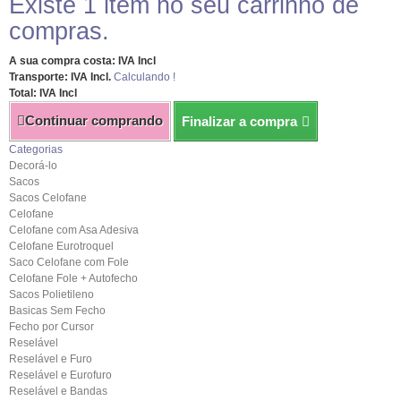
Existe 1 item no seu carrinho de
compras.
A sua compra costa: IVA Incl
Transporte: IVA Incl.
Calculando !
Total: IVA Incl
Continuar comprando
Finalizar a compra
Categorias
Decorá-lo
Sacos
Sacos Celofane
Celofane
Celofane com Asa Adesiva
Celofane Eurotroquel
Saco Celofane com Fole
Celofane Fole + Autofecho
Sacos Polietileno
Basicas Sem Fecho
Fecho por Cursor
Reselável
Reselável e Furo
Reselável e Eurofuro
Reselável e Bandas