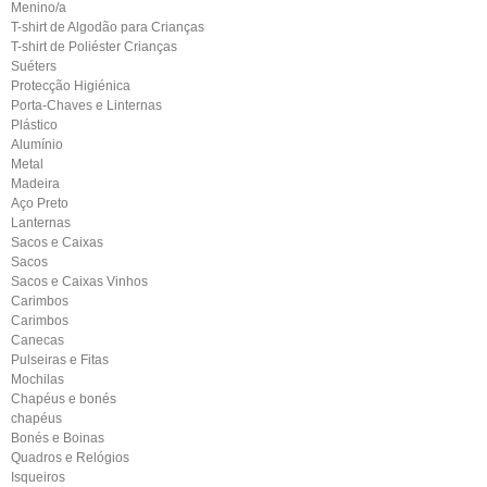
Menino/a
T-shirt de Algodão para Crianças
T-shirt de Poliéster Crianças
Suéters
Protecção Higiénica
Porta-Chaves e Linternas
Plástico
Alumínio
Metal
Madeira
Aço Preto
Lanternas
Sacos e Caixas
Sacos
Sacos e Caixas Vinhos
Carimbos
Carimbos
Canecas
Pulseiras e Fitas
Mochilas
Chapéus e bonés
chapéus
Bonés e Boinas
Quadros e Relógios
Isqueiros