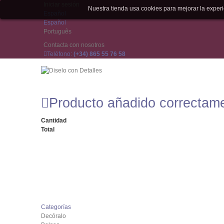
Iniciar sesión
Nuestra tienda usa cookies para mejorar la expe
Español
Español
Português
Contacta con nosotros
Teléfono:
(+34) 865 55 76 58
Producto añadido correctam
Cantidad
Total
Categorías
Decóralo