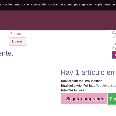
riencia de usuario y le recomendamos aceptar su uso para aprovechar plenamente 
Ca
Ni
Buscar
Pe
0,
ente.
Hay 1 artículo en
Total productos: IVA Incluido
Total del envío: IVA Incl.
Pendiente seg
Total IVA Incluido
Seguir comprando
Fi