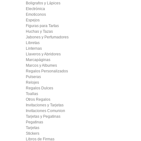
Boligrafos y Lápices
Electrónica
Emoticonos
Espejos
Figuras para Tartas
Huchas y Tazas
Jabones y Perfumadores
Libretas
Linternas
Llaveros y Abridores
Marcapáginas
Marcos y Albumes
Regalos Personalizados
Pulseras
Relojes
Regalos Dulces
Toallas
Otros Regalos
Invitaciones y Tarjetas
Invitaciones Comunion
Tarjetas y Pegatinas
Pegatinas
Tarjetas
Stickers
Libros de Firmas