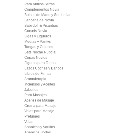
Para Anillos / Arras
Complementos Novia
Bolsos de Mano y Sombrillas
Lenceria de Novia
Babydoll & Picardias
Corsets Novia
Ligas y Ligueros
Medias y Pantys
Tangas y Culottes
Sets Noche Nupcial
Copas Novios
Figuras para Tartas
Lazos Coches y Bancos
Libros de Firmas
Aromaterapia
Inciensos y Aceites
Jabones
Para Masajes
Aceites de Masaje
Crema para Masaje
Velas para Masaje
Prefumes
Velas
Abanicos y Varillas
Abanicos Bodas