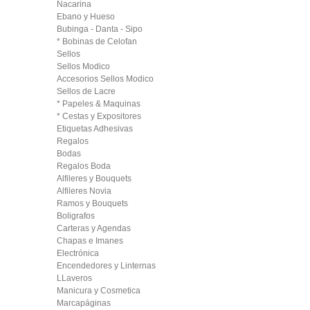
Nacarina
Ebano y Hueso
Bubinga - Danta - Sipo
* Bobinas de Celofan
Sellos
Sellos Modico
Accesorios Sellos Modico
Sellos de Lacre
* Papeles & Maquinas
* Cestas y Expositores
Etiquetas Adhesivas
Regalos
Bodas
Regalos Boda
Alfileres y Bouquets
Alfileres Novia
Ramos y Bouquets
Boligrafos
Carteras y Agendas
Chapas e Imanes
Electrónica
Encendedores y Linternas
LLaveros
Manicura y Cosmetica
Marcapáginas