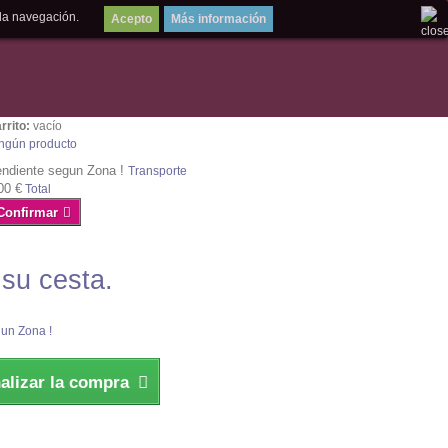
la navegación.
Más información
rrito:
vacío
ngún producto
ndiente segun Zona !
Transporte
00 €
Total
Confirmar
 su cesta.
un Zona !
nalizar la compra