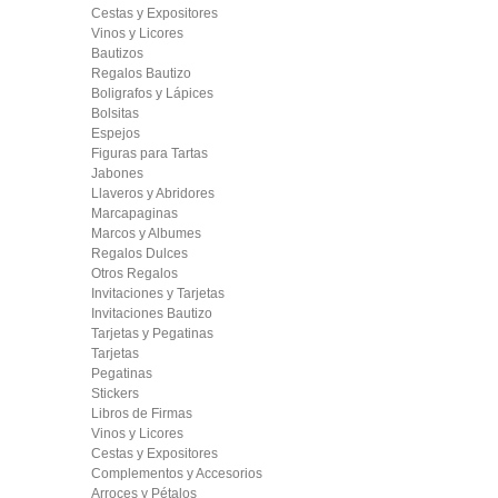
Cestas y Expositores
Vinos y Licores
Bautizos
Regalos Bautizo
Boligrafos y Lápices
Bolsitas
Espejos
Figuras para Tartas
Jabones
Llaveros y Abridores
Marcapaginas
Marcos y Albumes
Regalos Dulces
Otros Regalos
Invitaciones y Tarjetas
Invitaciones Bautizo
Tarjetas y Pegatinas
Tarjetas
Pegatinas
Stickers
Libros de Firmas
Vinos y Licores
Cestas y Expositores
Complementos y Accesorios
Arroces y Pétalos