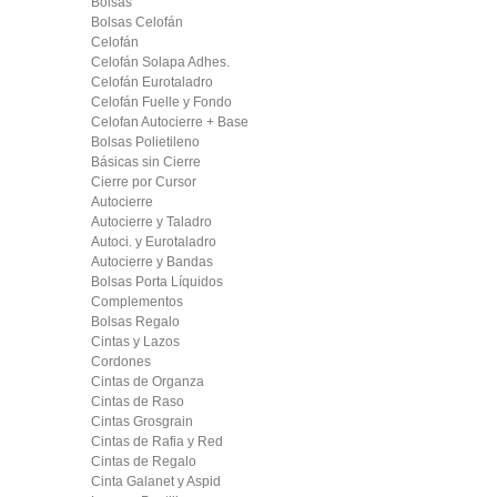
Bolsas
Bolsas Celofán
Celofán
Celofán Solapa Adhes.
Celofán Eurotaladro
Celofán Fuelle y Fondo
Celofan Autocierre + Base
Bolsas Polietileno
Básicas sin Cierre
Cierre por Cursor
Autocierre
Autocierre y Taladro
Autoci. y Eurotaladro
Autocierre y Bandas
Bolsas Porta Líquidos
Complementos
Bolsas Regalo
Cintas y Lazos
Cordones
Cintas de Organza
Cintas de Raso
Cintas Grosgrain
Cintas de Rafia y Red
Cintas de Regalo
Cinta Galanet y Aspid