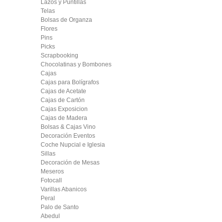
Lazos y Puntillas
Telas
Bolsas de Organza
Flores
Pins
Picks
Scrapbooking
Chocolatinas y Bombones
Cajas
Cajas para Bolígrafos
Cajas de Acetate
Cajas de Cartón
Cajas Exposicion
Cajas de Madera
Bolsas & Cajas Vino
Decoración Eventos
Coche Nupcial e Iglesia
Sillas
Decoración de Mesas
Meseros
Fotocall
Varillas Abanicos
Peral
Palo de Santo
Abedul