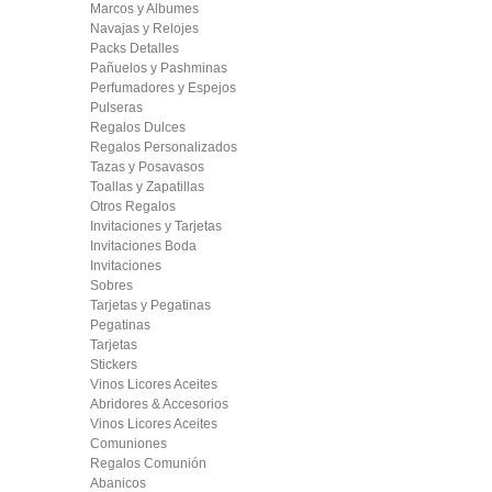
Marcos y Albumes
Navajas y Relojes
Packs Detalles
Pañuelos y Pashminas
Perfumadores y Espejos
Pulseras
Regalos Dulces
Regalos Personalizados
Tazas y Posavasos
Toallas y Zapatillas
Otros Regalos
Invitaciones y Tarjetas
Invitaciones Boda
Invitaciones
Sobres
Tarjetas y Pegatinas
Pegatinas
Tarjetas
Stickers
Vinos Licores Aceites
Abridores & Accesorios
Vinos Licores Aceites
Comuniones
Regalos Comunión
Abanicos