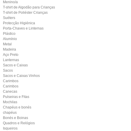
Menino/a
T-shirt de Algodão para Crianças
T-shirt de Poliéster Crianças
Suéters
Protecção Higiénica
Porta-Chaves e Linternas
Plástico
Alumínio
Metal
Madeira
Aço Preto
Lanternas
Sacos e Caixas
Sacos
Sacos e Caixas Vinhos
Carimbos
Carimbos
Canecas
Pulseiras e Fitas
Mochilas
Chapéus e bonés
chapéus
Bonés e Boinas
Quadros e Relógios
Isqueiros