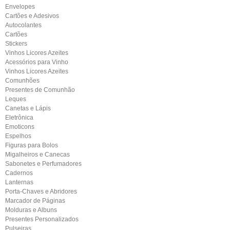
Envelopes
Cartões e Adesivos
Autocolantes
Cartões
Stickers
Vinhos Licores Azeites
Acessórios para Vinho
Vinhos Licores Azeites
Comunhões
Presentes de Comunhão
Leques
Canetas e Lápis
Eletrônica
Emoticons
Espelhos
Figuras para Bolos
Migalheiros e Canecas
Sabonetes e Perfumadores
Cadernos
Lanternas
Porta-Chaves e Abridores
Marcador de Páginas
Molduras e Albuns
Presentes Personalizados
Pulseiras