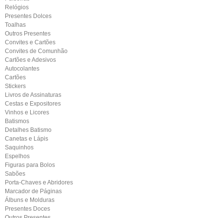
Relógios
Presentes Dolces
Toalhas
Outros Presentes
Convites e Cartões
Convites de Comunhão
Cartões e Adesivos
Autocolantes
Cartões
Stickers
Livros de Assinaturas
Cestas e Expositores
Vinhos e Licores
Batismos
Detalhes Batismo
Canetas e Lápis
Saquinhos
Espelhos
Figuras para Bolos
Sabões
Porta-Chaves e Abridores
Marcador de Páginas
Álbuns e Molduras
Presentes Doces
Outros Presentes