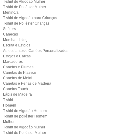
T-shirt de Algodão Mulher
T-shirt de Poliéster Mulher
Menino/a
T-shirt de Algodão para Crianças
T-shirt de Poliéster Crianças
Suéters
Canecas
Merchandising
Escrita e Estojos
Autocolantes e Cartões Personalizados
Estojos e Caixas
Marcadores
Canetas e Plumas
Canetas de Plástico
Canetas de Metal
Canetas e Penas de Madeira
Canetas Touch
Lápis de Madeira
T-shirt
Homem
T-shirt de Algodão Homem
T-shirt de poliéster Homem
Mulher
T-shirt de Algodão Mulher
T-shirt de Poliéster Mulher