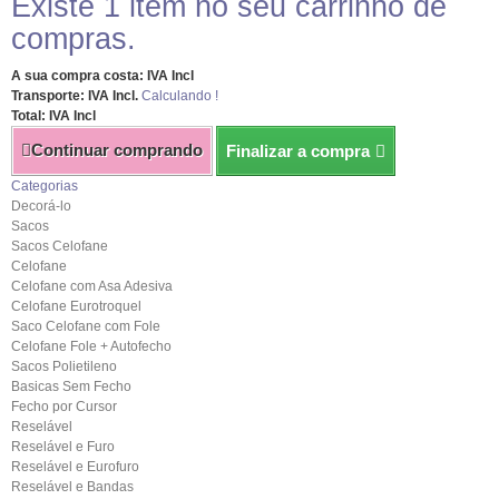
Existe 1 item no seu carrinho de
compras.
A sua compra costa: IVA Incl
Transporte: IVA Incl.
Calculando !
Total: IVA Incl
Continuar comprando
Finalizar a compra
Categorias
Decorá-lo
Sacos
Sacos Celofane
Celofane
Celofane com Asa Adesiva
Celofane Eurotroquel
Saco Celofane com Fole
Celofane Fole + Autofecho
Sacos Polietileno
Basicas Sem Fecho
Fecho por Cursor
Reselável
Reselável e Furo
Reselável e Eurofuro
Reselável e Bandas