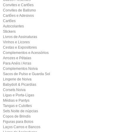
Convites e Cartões
Convites de Batismo
Cartões e Adesivos
Cartões
Autocolantes
Stickers
Livros de Assinaturas
Vinhos e Licores
Cestas e Expositores
Complementos e Acessórios
Arrozes e Pétalas
Para Anéis / Arras
Complementos Noiva
Sacos de Pulso e Guarda Sol
Lingerie de Noiva
Babydoll & Picardias
Corsets Noiva
Ligas e Porta-Ligas
Médias e Pantys
Tangas e Culottes
Sets Noite de núpcias
Copos de Brindis
Figuras para Bolos
Laços Carros e Bancos