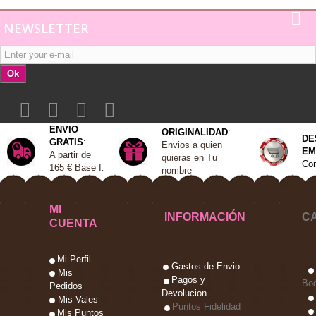
NEWSLETTER
Ok
ENVIO
ORIGINALIDAD
:
DE
GRATIS
:
Envios a quien
EM
A
partir de
quieras en Tu
Con
165 €
Base I
.
nombre
MI
INFORMACIÓN
C
CUENTA
Mi Perfil
Gastos de Envio
Mis
Pagos y
Bo
Pedidos
Devolucion
Mis Vales
Puntos Fidelidad
Mis Puntos