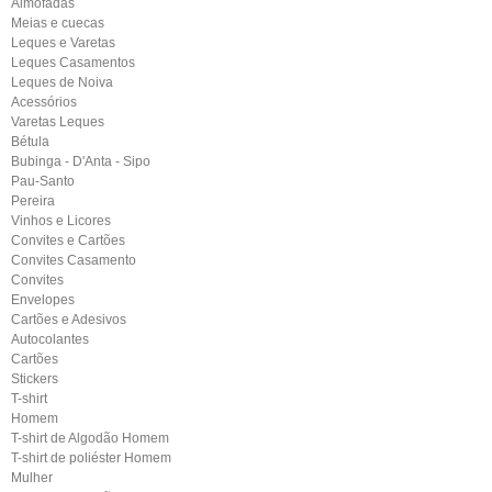
Almofadas
Meias e cuecas
Leques e Varetas
Leques Casamentos
Leques de Noiva
Acessórios
Varetas Leques
Bétula
Bubinga - D'Anta - Sipo
Pau-Santo
Pereira
Vinhos e Licores
Convites e Cartões
Convites Casamento
Convites
Envelopes
Cartões e Adesivos
Autocolantes
Cartões
Stickers
T-shirt
Homem
T-shirt de Algodão Homem
T-shirt de poliéster Homem
Mulher