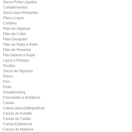
Sacos Porta Líquidos
Complementos
Sacos para Presentes
Fitas e Laços
Cordões
Fitas de Organza
Fitas de Cetim
Fitas Grosgrain
Fitas de Ráfia e Rede
Fitas de Presente
Fita Galanet e Aspid
Laços e Rendas
Tecidos
Sacos de Organza
Flores
Pins
Picks
Scrapbooking
Chocolates e Bombons
Caixas
Caixas para Estilograficas
Caixas de Acetato
Caixas de Cartão
Caixas Exibidoras
Caixas de Madeira