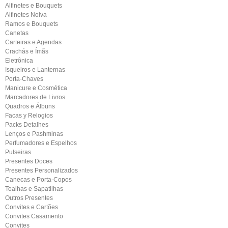
Alfinetes e Bouquets
Alfinetes Noiva
Ramos e Bouquets
Canetas
Carteiras e Agendas
Crachás e Ímãs
Eletrônica
Isqueiros e Lanternas
Porta-Chaves
Manicure e Cosmética
Marcadores de Livros
Quadros e Álbuns
Facas y Relogios
Packs Detalhes
Lenços e Pashminas
Perfumadores e Espelhos
Pulseiras
Presentes Doces
Presentes Personalizados
Canecas e Porta-Copos
Toalhas e Sapatilhas
Outros Presentes
Convites e Cartões
Convites Casamento
Convites