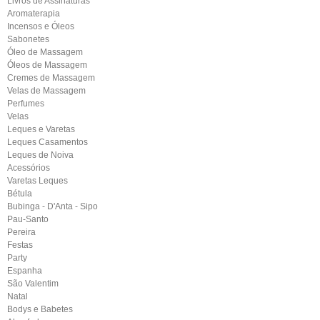
Livros de Assinaturas
Aromaterapia
Incensos e Óleos
Sabonetes
Óleo de Massagem
Óleos de Massagem
Cremes de Massagem
Velas de Massagem
Perfumes
Velas
Leques e Varetas
Leques Casamentos
Leques de Noiva
Acessórios
Varetas Leques
Bétula
Bubinga - D'Anta - Sipo
Pau-Santo
Pereira
Festas
Party
Espanha
São Valentim
Natal
Bodys e Babetes