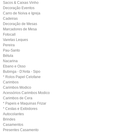
Sacos & Caixas Vinho
Decoração Eventos
Carro de Noiva e Igreja
Cadeiras
Decoração de Mesas
Marcadores de Mesa
Fotocall
Varetas Leques
Pereira
Pau-Santo
Bétula
Nacarina
Ebano e Osso
Bubinga - D'Anta - Sipo
* Rolos Papel Celofane
Carimbos
Carimbos Modico
Acessórios Carimbos Modico
Carimbos de Cera
* Papeis e Maquinas Frizar
* Cestas e Exibidores
Autocolantes
Brindes
Casamentos
Presentes Casamento