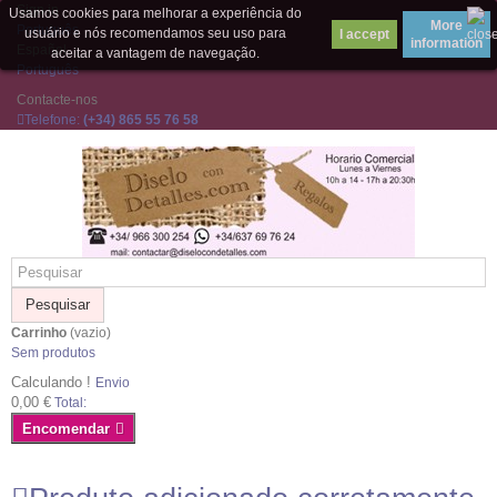
Sign in
Usamos cookies para melhorar a experiência do
More
Português
usuário e nós recomendamos seu uso para
information
Español
aceitar a vantagem de navegação.
Português
Contacte-nos
Telefone:
(+34) 865 55 76 58
Pesquisar
Carrinho
(vazio)
Sem produtos
Calculando !
Envio
0,00 €
Total:
Encomendar