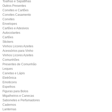
Toalhas e Sapatilhas
Outros Presentes
Convites e Cartões
Convites Casamento
Convites
Envelopes
Cartões e Adesivos
Autocolantes
Cartões
Stickers
Vinhos Licores Azeites
Acessórios para Vinho
Vinhos Licores Azeites
Comunhões
Presentes de Comunhão
Leques
Canetas e Lápis
Eletrônica
Emoticons
Espelhos
Figuras para Bolos
Migalheiros e Canecas
Sabonetes e Perfumadores
Cadernos
Lanternas