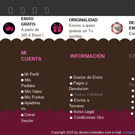
ENVIO
ORIGINALIDAD
:
DE
GRATIS
:
Envios a quien
EM
A
partir de
quieras en Tu
Con
165 €
Base I
.
nombre
MI
INFORMACIÓN
C
CUENTA
Mi Perfil
Gastos de Envio
Mis
Pagos y
Bo
Pedidos
Devolucion
Mis Vales
Puntos Fidelidad
Mis Puntos
Envios a
Apadrina
Terceros
5%
Aviso Legal
Cerrar
Condiciones Uso
Sesión
Copyright 2015 by diselocondetalles.com e-mail:
contact