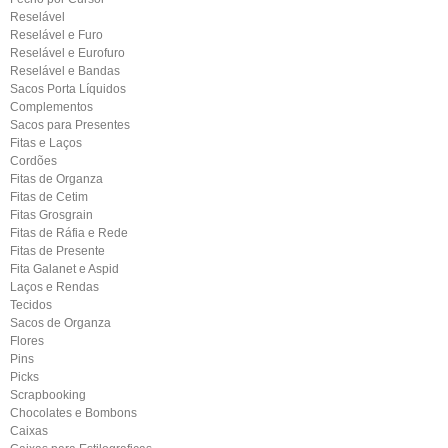
Reselável
Reselável e Furo
Reselável e Eurofuro
Reselável e Bandas
Sacos Porta Líquidos
Complementos
Sacos para Presentes
Fitas e Laços
Cordões
Fitas de Organza
Fitas de Cetim
Fitas Grosgrain
Fitas de Ráfia e Rede
Fitas de Presente
Fita Galanet e Aspid
Laços e Rendas
Tecidos
Sacos de Organza
Flores
Pins
Picks
Scrapbooking
Chocolates e Bombons
Caixas