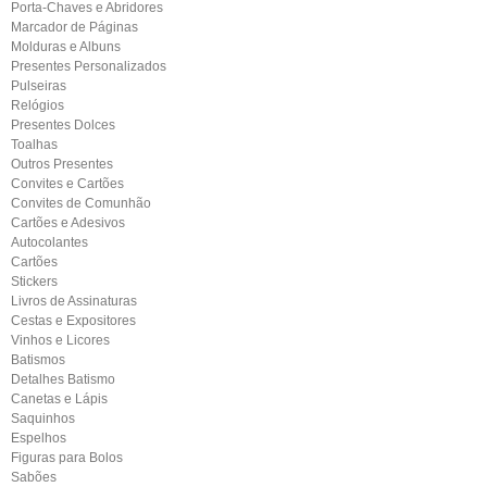
Porta-Chaves e Abridores
Marcador de Páginas
Molduras e Albuns
Presentes Personalizados
Pulseiras
Relógios
Presentes Dolces
Toalhas
Outros Presentes
Convites e Cartões
Convites de Comunhão
Cartões e Adesivos
Autocolantes
Cartões
Stickers
Livros de Assinaturas
Cestas e Expositores
Vinhos e Licores
Batismos
Detalhes Batismo
Canetas e Lápis
Saquinhos
Espelhos
Figuras para Bolos
Sabões