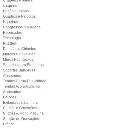
Chapéus e bonés
chapéus
Bonés e Boinas
Quadros e Relógios
Isqueiros
Congressos & Viagens
Rebuçados
Tecnologia
Puzzles
Pantufas e Chinelos
Marcos e Cavaletes
Muros Publicidade
Suportes para Bandeiras
Soportes Bandeiras
Acessórios
Tendas Carpa Publicidade
Tendas Aço e Aluminio
Accesorios
Balcões
Exibidores e banners
Clichês e Gravações
Clichés & Mont. Maquina
Secção de Gravações
Erótico