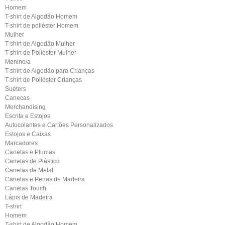
Homem
T-shirt de Algodão Homem
T-shirt de poliéster Homem
Mulher
T-shirt de Algodão Mulher
T-shirt de Poliéster Mulher
Menino/a
T-shirt de Algodão para Crianças
T-shirt de Poliéster Crianças
Suéters
Canecas
Merchandising
Escrita e Estojos
Autocolantes e Cartões Personalizados
Estojos e Caixas
Marcadores
Canetas e Plumas
Canetas de Plástico
Canetas de Metal
Canetas e Penas de Madeira
Canetas Touch
Lápis de Madeira
T-shirt
Homem
T-shirt de Algodão Homem