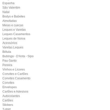
Espanha
São Valentim
Natal
Bodys e Babetes
Almofadas
Meias e cuecas
Leques e Varetas
Leques Casamentos
Leques de Noiva
Acessórios
Varetas Leques
Bétula
Bubinga - D'Anta - Sipo
Pau-Santo
Pereira
Vinhos e Licores
Convites e Cartões
Convites Casamento
Convites
Envelopes
Cartões e Adesivos
Autocolantes
Cartões
Stickers
T-shirt