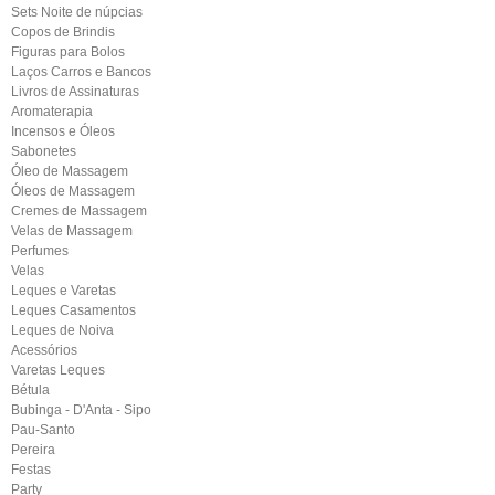
Sets Noite de núpcias
Copos de Brindis
Figuras para Bolos
Laços Carros e Bancos
Livros de Assinaturas
Aromaterapia
Incensos e Óleos
Sabonetes
Óleo de Massagem
Óleos de Massagem
Cremes de Massagem
Velas de Massagem
Perfumes
Velas
Leques e Varetas
Leques Casamentos
Leques de Noiva
Acessórios
Varetas Leques
Bétula
Bubinga - D'Anta - Sipo
Pau-Santo
Pereira
Festas
Party