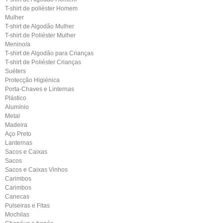
T-shirt de poliéster Homem
Mulher
T-shirt de Algodão Mulher
T-shirt de Poliéster Mulher
Menino/a
T-shirt de Algodão para Crianças
T-shirt de Poliéster Crianças
Suéters
Protecção Higiénica
Porta-Chaves e Linternas
Plástico
Alumínio
Metal
Madeira
Aço Preto
Lanternas
Sacos e Caixas
Sacos
Sacos e Caixas Vinhos
Carimbos
Carimbos
Canecas
Pulseiras e Fitas
Mochilas