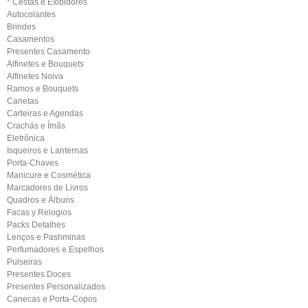
* Cestas e Exibidores
Autocolantes
Brindes
Casamentos
Presentes Casamento
Alfinetes e Bouquets
Alfinetes Noiva
Ramos e Bouquets
Canetas
Carteiras e Agendas
Crachás e Ímãs
Eletrônica
Isqueiros e Lanternas
Porta-Chaves
Manicure e Cosmética
Marcadores de Livros
Quadros e Álbuns
Facas y Relogios
Packs Detalhes
Lenços e Pashminas
Perfumadores e Espelhos
Pulseiras
Presentes Doces
Presentes Personalizados
Canecas e Porta-Copos