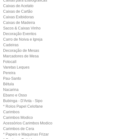
Caixas para Estilograficas
Caixas de Acetato
Caixas de Cartão
Caixas Exibidoras
Caixas de Madeira
Sacos & Caixas Vinho
Decoração Eventos
Carro de Noiva e Igreja
Cadeiras
Decoração de Mesas
Marcadores de Mesa
Fotocall
Varetas Leques
Pereira
Pau-Santo
Bétula
Nacarina
Ebano e Osso
Bubinga - D'Anta - Sipo
* Rolos Papel Celofane
Carimbos
Carimbos Modico
Acessórios Carimbos Modico
Carimbos de Cera
* Papeis e Maquinas Frizar