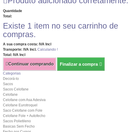
Produto adicionado corretamente.
Quantidade
Total:
Existe 1 item no seu carrinho de
compras.
A sua compra costa: IVA Incl
Transporte: IVA Incl.
Calculando !
Total: IVA Incl
Continuar comprando
Finalizar a compra
Categorias
Decorá-lo
Sacos
Sacos Celofane
Celofane
Celofane com Asa Adesiva
Celofane Eurotroquel
Saco Celofane com Fole
Celofane Fole + Autofecho
Sacos Polietileno
Basicas Sem Fecho
Fecho por Cursor