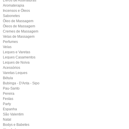
Livros de Assinaturas
Aromaterapia
Incensos e Óleos
Sabonetes
Óleo de Massagem
Óleos de Massagem
Cremes de Massagem
Velas de Massagem
Perfumes
Velas
Leques e Varetas
Leques Casamentos
Leques de Noiva
Acessórios
Varetas Leques
Bétula
Bubinga - D'Anta - Sipo
Pau-Santo
Pereira
Festas
Party
Espanha
São Valentim
Natal
Bodys e Babetes