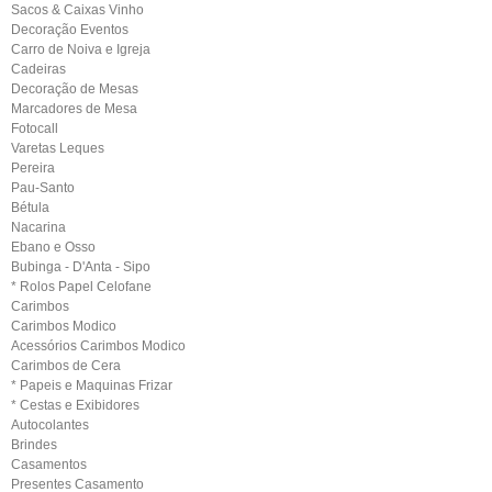
Sacos & Caixas Vinho
Decoração Eventos
Carro de Noiva e Igreja
Cadeiras
Decoração de Mesas
Marcadores de Mesa
Fotocall
Varetas Leques
Pereira
Pau-Santo
Bétula
Nacarina
Ebano e Osso
Bubinga - D'Anta - Sipo
* Rolos Papel Celofane
Carimbos
Carimbos Modico
Acessórios Carimbos Modico
Carimbos de Cera
* Papeis e Maquinas Frizar
* Cestas e Exibidores
Autocolantes
Brindes
Casamentos
Presentes Casamento