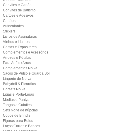
Convites e Cartões
Convites de Batismo
Cartões e Adesivos
Cartões
Autocolantes
Stickers
Livros de Assinaturas
Vinhos e Licores
Cestas e Expositores
Complementos e Acessórios
Arrozes e Pétalas
Para Anéis / Arras
Complementos Noiva
Sacos de Pulso e Guarda Sol
Lingerie de Noiva
Babydoll & Picardias
Corsets Noiva
Ligas e Porta-Ligas
Médias e Pantys
Tangas e Culottes
Sets Noite de núpcias
Copos de Brindis
Figuras para Bolos
Laços Carros e Bancos