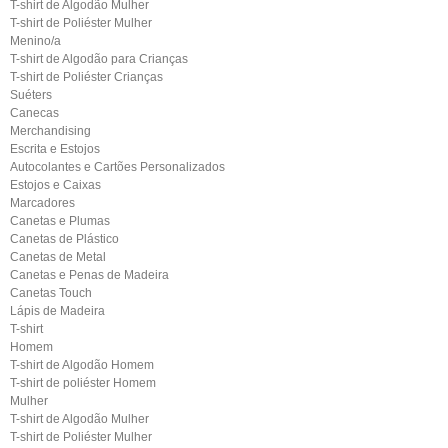
T-shirt de Algodão Mulher
T-shirt de Poliéster Mulher
Menino/a
T-shirt de Algodão para Crianças
T-shirt de Poliéster Crianças
Suéters
Canecas
Merchandising
Escrita e Estojos
Autocolantes e Cartões Personalizados
Estojos e Caixas
Marcadores
Canetas e Plumas
Canetas de Plástico
Canetas de Metal
Canetas e Penas de Madeira
Canetas Touch
Lápis de Madeira
T-shirt
Homem
T-shirt de Algodão Homem
T-shirt de poliéster Homem
Mulher
T-shirt de Algodão Mulher
T-shirt de Poliéster Mulher