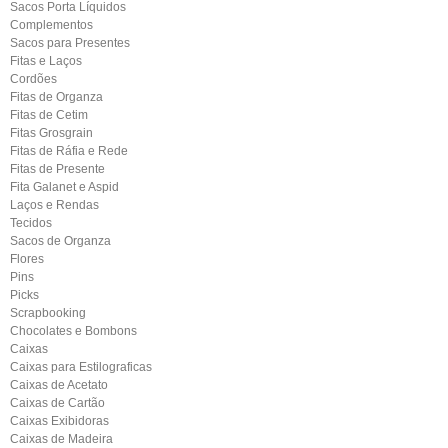
Sacos Porta Líquidos
Complementos
Sacos para Presentes
Fitas e Laços
Cordões
Fitas de Organza
Fitas de Cetim
Fitas Grosgrain
Fitas de Ráfia e Rede
Fitas de Presente
Fita Galanet e Aspid
Laços e Rendas
Tecidos
Sacos de Organza
Flores
Pins
Picks
Scrapbooking
Chocolates e Bombons
Caixas
Caixas para Estilograficas
Caixas de Acetato
Caixas de Cartão
Caixas Exibidoras
Caixas de Madeira