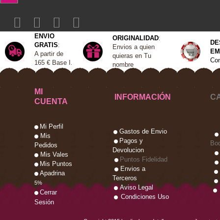
ENVIO
ORIGINALIDAD
:
DE
GRATIS
:
Envios a quien
EM
A
partir de
quieras en Tu
Con
165 €
Base I
.
nombre
MI
INFORMACIÓN
C
CUENTA
Mi Perfil
Gastos de Envio
Mis
Pagos y
Bo
Pedidos
Devolucion
Mis Vales
Puntos Fidelidad
Mis Puntos
Envios a
Apadrina
Terceros
5%
Aviso Legal
Cerrar
Condiciones Uso
Sesión