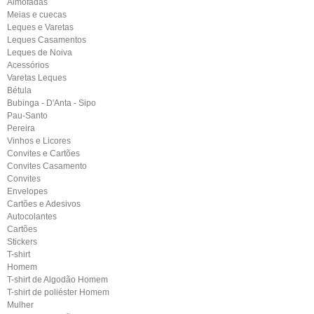
Almofadas
Meias e cuecas
Leques e Varetas
Leques Casamentos
Leques de Noiva
Acessórios
Varetas Leques
Bétula
Bubinga - D'Anta - Sipo
Pau-Santo
Pereira
Vinhos e Licores
Convites e Cartões
Convites Casamento
Convites
Envelopes
Cartões e Adesivos
Autocolantes
Cartões
Stickers
T-shirt
Homem
T-shirt de Algodão Homem
T-shirt de poliéster Homem
Mulher