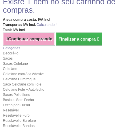
Existe 1 item no seu carrinho de
compras.
A sua compra costa: IVA Incl
Transporte: IVA Incl.
Calculando !
Total: IVA Incl
Continuar comprando
Finalizar a compra
Categorias
Decorá-lo
Sacos
Sacos Celofane
Celofane
Celofane com Asa Adesiva
Celofane Eurotroquel
Saco Celofane com Fole
Celofane Fole + Autofecho
Sacos Polietileno
Basicas Sem Fecho
Fecho por Cursor
Reselável
Reselável e Furo
Reselável e Eurofuro
Reselável e Bandas