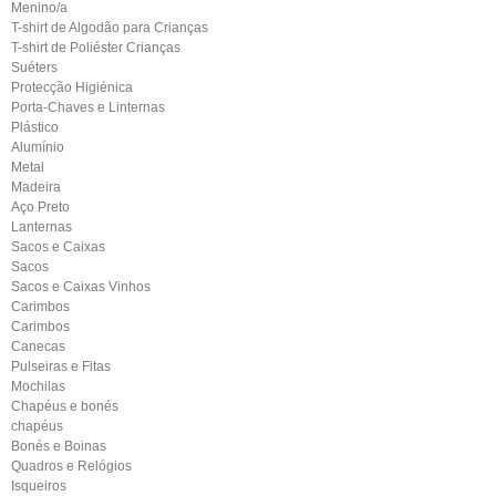
Menino/a
T-shirt de Algodão para Crianças
T-shirt de Poliéster Crianças
Suéters
Protecção Higiénica
Porta-Chaves e Linternas
Plástico
Alumínio
Metal
Madeira
Aço Preto
Lanternas
Sacos e Caixas
Sacos
Sacos e Caixas Vinhos
Carimbos
Carimbos
Canecas
Pulseiras e Fitas
Mochilas
Chapéus e bonés
chapéus
Bonés e Boinas
Quadros e Relógios
Isqueiros