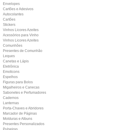
Envelopes
Cartões e Adesivos
Autocolantes
Cartões
Stickers
Vinhos Licores Azeites
Acessórios para Vinho
Vinhos Licores Azeites
Comunhões
Presentes de Comunhão
Leques
Canetas e Lápis
Eletrônica
Emoticons
Espelhos
Figuras para Bolos
Migalheiros e Canecas
Sabonetes e Perfumadores
Cadernos
Lanternas
Porta-Chaves e Abridores
Marcador de Páginas
Molduras e Albuns
Presentes Personalizados
Pulseiras