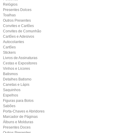
Relógios
Presentes Dolces
Toalhas
Outros Presentes
Convites e Cartões
Convites de Comunhão
Cartões e Adesivos
Autocolantes
Cartões
Stickers
Livros de Assinaturas
Cestas e Expositores
Vinhos e Licores
Batismos
Detalhes Batismo
Canetas e Lápis
Saquinhos
Espelhos
Figuras para Bolos
Sabões
Porta-Chaves e Abridores
Marcador de Páginas
Álbuns e Molduras
Presentes Doces
Outros Presentes