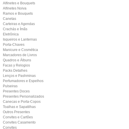
Alfinetes e Bouquets
Alfinetes Noiva
Ramos e Bouquets
Canetas
Carteiras e Agendas
Crachás e Ímãs
Eletrônica
Isqueiros e Lanternas
Porta-Chaves
Manicure e Cosmética
Marcadores de Livros
Quadros e Álbuns
Facas y Relogios
Packs Detalhes
Lenços e Pashminas
Perfumadores e Espelhos
Pulseiras
Presentes Doces
Presentes Personalizados
Canecas e Porta-Copos
Toalhas e Sapatilhas
Outros Presentes
Convites e Cartões
Convites Casamento
Convites