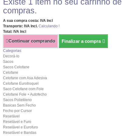
Existe 1 item no seu carrinho de
compras.
A sua compra costa: IVA Incl
Transporte: IVA Incl.
Calculando !
Total: IVA Incl
Continuar comprando
Finalizar a compra
Categorias
Decorá-lo
Sacos
Sacos Celofane
Celofane
Celofane com Asa Adesiva
Celofane Eurotroquel
Saco Celofane com Fole
Celofane Fole + Autofecho
Sacos Polietileno
Basicas Sem Fecho
Fecho por Cursor
Reselável
Reselável e Furo
Reselável e Eurofuro
Reselável e Bandas