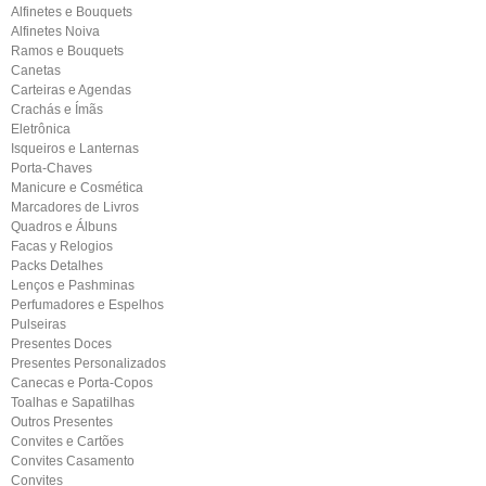
Alfinetes e Bouquets
Alfinetes Noiva
Ramos e Bouquets
Canetas
Carteiras e Agendas
Crachás e Ímãs
Eletrônica
Isqueiros e Lanternas
Porta-Chaves
Manicure e Cosmética
Marcadores de Livros
Quadros e Álbuns
Facas y Relogios
Packs Detalhes
Lenços e Pashminas
Perfumadores e Espelhos
Pulseiras
Presentes Doces
Presentes Personalizados
Canecas e Porta-Copos
Toalhas e Sapatilhas
Outros Presentes
Convites e Cartões
Convites Casamento
Convites