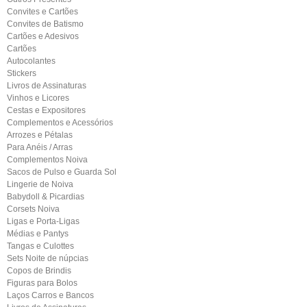
Convites e Cartões
Convites de Batismo
Cartões e Adesivos
Cartões
Autocolantes
Stickers
Livros de Assinaturas
Vinhos e Licores
Cestas e Expositores
Complementos e Acessórios
Arrozes e Pétalas
Para Anéis / Arras
Complementos Noiva
Sacos de Pulso e Guarda Sol
Lingerie de Noiva
Babydoll & Picardias
Corsets Noiva
Ligas e Porta-Ligas
Médias e Pantys
Tangas e Culottes
Sets Noite de núpcias
Copos de Brindis
Figuras para Bolos
Laços Carros e Bancos