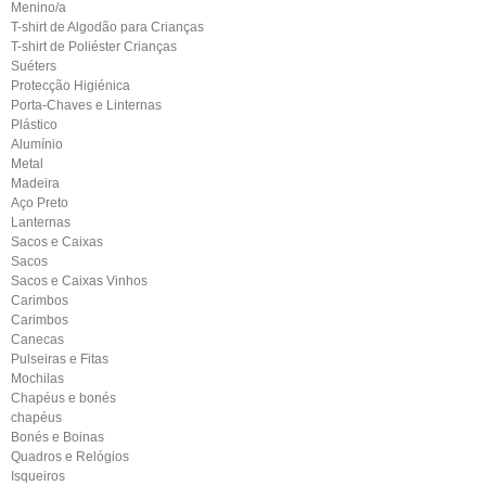
Menino/a
T-shirt de Algodão para Crianças
T-shirt de Poliéster Crianças
Suéters
Protecção Higiénica
Porta-Chaves e Linternas
Plástico
Alumínio
Metal
Madeira
Aço Preto
Lanternas
Sacos e Caixas
Sacos
Sacos e Caixas Vinhos
Carimbos
Carimbos
Canecas
Pulseiras e Fitas
Mochilas
Chapéus e bonés
chapéus
Bonés e Boinas
Quadros e Relógios
Isqueiros