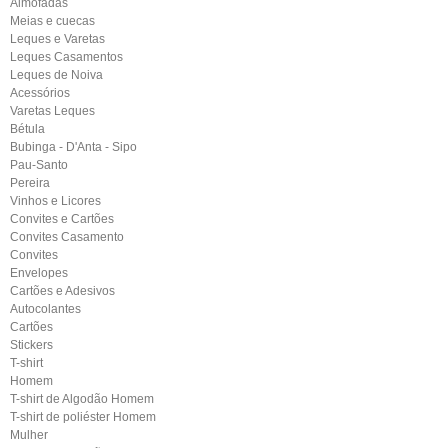
Almofadas
Meias e cuecas
Leques e Varetas
Leques Casamentos
Leques de Noiva
Acessórios
Varetas Leques
Bétula
Bubinga - D'Anta - Sipo
Pau-Santo
Pereira
Vinhos e Licores
Convites e Cartões
Convites Casamento
Convites
Envelopes
Cartões e Adesivos
Autocolantes
Cartões
Stickers
T-shirt
Homem
T-shirt de Algodão Homem
T-shirt de poliéster Homem
Mulher