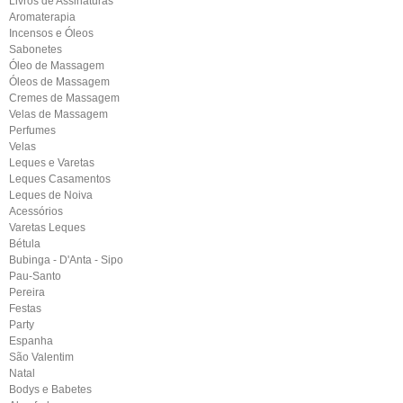
Livros de Assinaturas
Aromaterapia
Incensos e Óleos
Sabonetes
Óleo de Massagem
Óleos de Massagem
Cremes de Massagem
Velas de Massagem
Perfumes
Velas
Leques e Varetas
Leques Casamentos
Leques de Noiva
Acessórios
Varetas Leques
Bétula
Bubinga - D'Anta - Sipo
Pau-Santo
Pereira
Festas
Party
Espanha
São Valentim
Natal
Bodys e Babetes