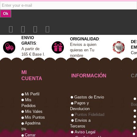
Ok
ENVIO
ORIGINALIDAD
:
DE
GRATIS
:
Envios a quien
EM
A
partir de
quieras en Tu
Con
165 €
Base I
.
nombre
MI
INFORMACIÓN
C
CUENTA
Mi Perfil
Gastos de Envio
Mis
Pagos y
Bo
Pedidos
Devolucion
Mis Vales
Puntos Fidelidad
Mis Puntos
Envios a
Apadrina
Terceros
5%
Aviso Legal
Cerrar