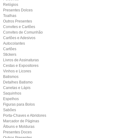
Relógios
Presentes Dolces
Toalhas
Outros Presentes
Convites e Cartões
Convites de Comunhão
Cartões e Adesivos
Autocolantes
Cartões
Stickers
Livros de Assinaturas
Cestas e Expositores
Vinhos e Licores
Batismos
Detalhes Batismo
Canetas e Lápis
Saquinhos
Espelhos
Figuras para Bolos
Sabões
Porta-Chaves e Abridores
Marcador de Páginas
Álbuns e Molduras
Presentes Doces
Outros Presentes