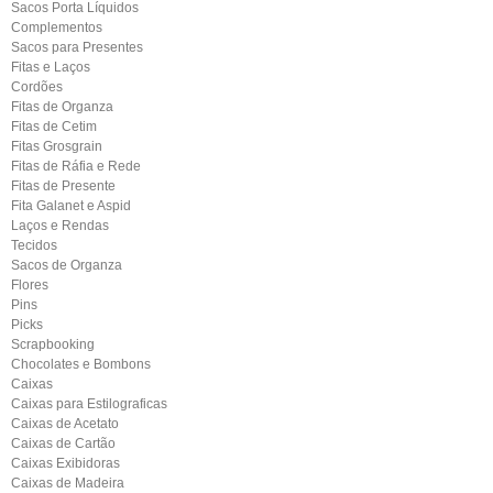
Sacos Porta Líquidos
Complementos
Sacos para Presentes
Fitas e Laços
Cordões
Fitas de Organza
Fitas de Cetim
Fitas Grosgrain
Fitas de Ráfia e Rede
Fitas de Presente
Fita Galanet e Aspid
Laços e Rendas
Tecidos
Sacos de Organza
Flores
Pins
Picks
Scrapbooking
Chocolates e Bombons
Caixas
Caixas para Estilograficas
Caixas de Acetato
Caixas de Cartão
Caixas Exibidoras
Caixas de Madeira