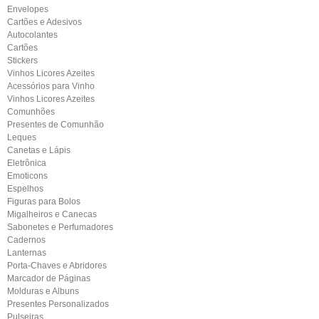
Envelopes
Cartões e Adesivos
Autocolantes
Cartões
Stickers
Vinhos Licores Azeites
Acessórios para Vinho
Vinhos Licores Azeites
Comunhões
Presentes de Comunhão
Leques
Canetas e Lápis
Eletrônica
Emoticons
Espelhos
Figuras para Bolos
Migalheiros e Canecas
Sabonetes e Perfumadores
Cadernos
Lanternas
Porta-Chaves e Abridores
Marcador de Páginas
Molduras e Albuns
Presentes Personalizados
Pulseiras