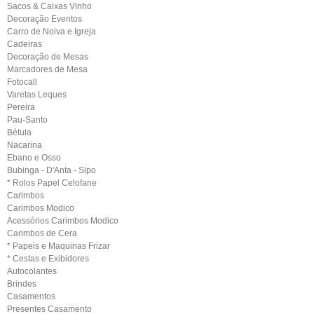
Sacos & Caixas Vinho
Decoração Eventos
Carro de Noiva e Igreja
Cadeiras
Decoração de Mesas
Marcadores de Mesa
Fotocall
Varetas Leques
Pereira
Pau-Santo
Bétula
Nacarina
Ebano e Osso
Bubinga - D'Anta - Sipo
* Rolos Papel Celofane
Carimbos
Carimbos Modico
Acessórios Carimbos Modico
Carimbos de Cera
* Papeis e Maquinas Frizar
* Cestas e Exibidores
Autocolantes
Brindes
Casamentos
Presentes Casamento