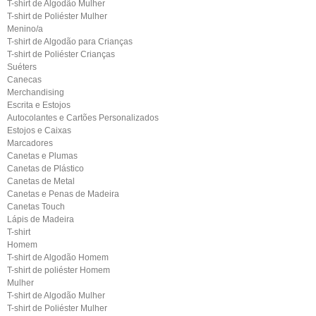
T-shirt de Algodão Mulher
T-shirt de Poliéster Mulher
Menino/a
T-shirt de Algodão para Crianças
T-shirt de Poliéster Crianças
Suéters
Canecas
Merchandising
Escrita e Estojos
Autocolantes e Cartões Personalizados
Estojos e Caixas
Marcadores
Canetas e Plumas
Canetas de Plástico
Canetas de Metal
Canetas e Penas de Madeira
Canetas Touch
Lápis de Madeira
T-shirt
Homem
T-shirt de Algodão Homem
T-shirt de poliéster Homem
Mulher
T-shirt de Algodão Mulher
T-shirt de Poliéster Mulher