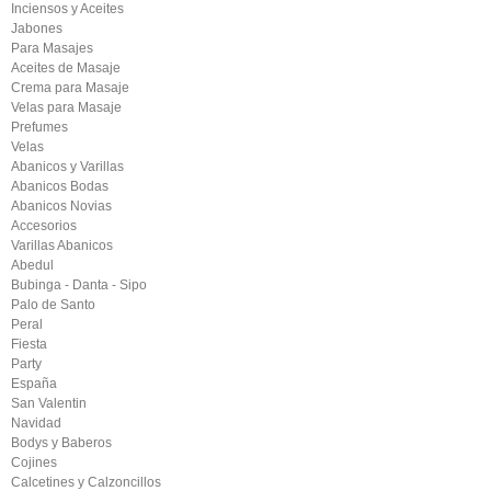
Inciensos y Aceites
Jabones
Para Masajes
Aceites de Masaje
Crema para Masaje
Velas para Masaje
Prefumes
Velas
Abanicos y Varillas
Abanicos Bodas
Abanicos Novias
Accesorios
Varillas Abanicos
Abedul
Bubinga - Danta - Sipo
Palo de Santo
Peral
Fiesta
Party
España
San Valentin
Navidad
Bodys y Baberos
Cojines
Calcetines y Calzoncillos