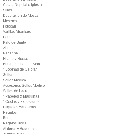
Coche Nupcial e Iglesia
Sillas
Decoración de Mesas
Meseros
Fotocall
Varillas Abanicos
Peral
Palo de Santo
Abedul
Nacarina
Ebano y Hueso
Bubinga - Danta - Sipo
* Bobinas de Celofan
Sellos
Sellos Modico
Accesorios Sellos Modico
Sellos de Lacre
* Papeles & Maquinas
* Cestas y Expositores
Etiquetas Adhesivas
Regalos
Bodas
Regalos Boda
Alfileres y Bouquets