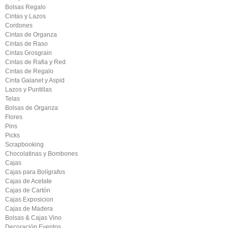
Bolsas Regalo
Cintas y Lazos
Cordones
Cintas de Organza
Cintas de Raso
Cintas Grosgrain
Cintas de Rafia y Red
Cintas de Regalo
Cinta Galanet y Aspid
Lazos y Puntillas
Telas
Bolsas de Organza
Flores
Pins
Picks
Scrapbooking
Chocolatinas y Bombones
Cajas
Cajas para Bolígrafos
Cajas de Acetate
Cajas de Cartón
Cajas Exposicion
Cajas de Madera
Bolsas & Cajas Vino
Decoración Eventos