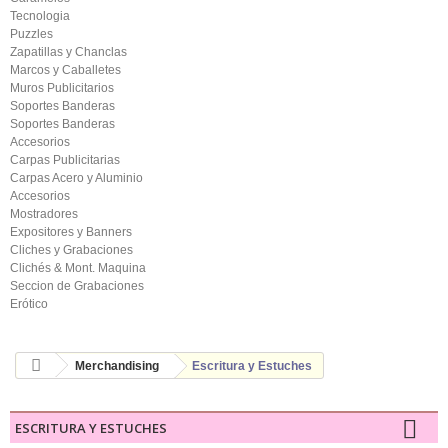
Tecnologia
Puzzles
Zapatillas y Chanclas
Marcos y Caballetes
Muros Publicitarios
Soportes Banderas
Soportes Banderas
Accesorios
Carpas Publicitarias
Carpas Acero y Aluminio
Accesorios
Mostradores
Expositores y Banners
Cliches y Grabaciones
Clichés & Mont. Maquina
Seccion de Grabaciones
Erótico
Merchandising
Escritura y Estuches
ESCRITURA Y ESTUCHES