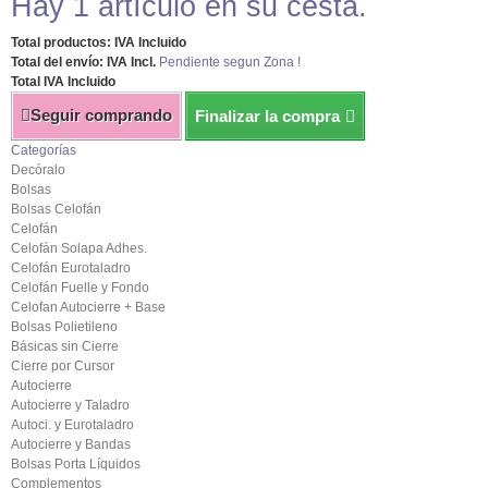
Hay 1 artículo en su cesta.
Total productos: IVA Incluido
Total del envío: IVA Incl.
Pendiente segun Zona !
Total IVA Incluido
Seguir comprando
Finalizar la compra
Categorías
Decóralo
Bolsas
Bolsas Celofán
Celofán
Celofán Solapa Adhes.
Celofán Eurotaladro
Celofán Fuelle y Fondo
Celofan Autocierre + Base
Bolsas Polietileno
Básicas sin Cierre
Cierre por Cursor
Autocierre
Autocierre y Taladro
Autoci. y Eurotaladro
Autocierre y Bandas
Bolsas Porta Líquidos
Complementos