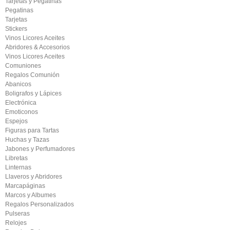
Tarjetas y Pegatinas
Pegatinas
Tarjetas
Stickers
Vinos Licores Aceites
Abridores & Accesorios
Vinos Licores Aceites
Comuniones
Regalos Comunión
Abanicos
Boligrafos y Lápices
Electrónica
Emoticonos
Espejos
Figuras para Tartas
Huchas y Tazas
Jabones y Perfumadores
Libretas
Linternas
Llaveros y Abridores
Marcapáginas
Marcos y Albumes
Regalos Personalizados
Pulseras
Relojes