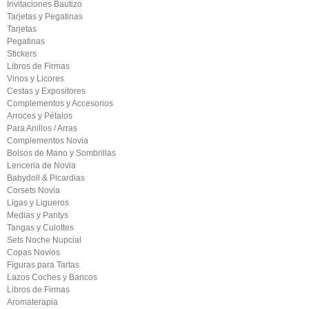
Invitaciones Bautizo
Tarjetas y Pegatinas
Tarjetas
Pegatinas
Stickers
Libros de Firmas
Vinos y Licores
Cestas y Expositores
Complementos y Accesorios
Arroces y Pétalos
Para Anillos / Arras
Complementos Novia
Bolsos de Mano y Sombrillas
Lenceria de Novia
Babydoll & Picardias
Corsets Novia
Ligas y Ligueros
Medias y Pantys
Tangas y Culottes
Sets Noche Nupcial
Copas Novios
Figuras para Tartas
Lazos Coches y Bancos
Libros de Firmas
Aromaterapia