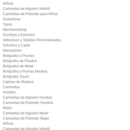
Niño/a
Camisetas de Algodón Infantil
Camisetas de Poliester para Niños
Sudaderas
Tazas
Merchandising
Escritura y Estuches
Adhesivos y Tarjetas Personalizadas
Estuches y Cajas
Marcadores
Boligrafos y Plumas
Boligrafos de Plastico
Boligrafos de Metal
Boligrafos y Plumas Madera
Boligrafos Touch
Lapices de Madera
Camisetas
Hombre
Camisetas de Algodón Hombre
Camisetas de Poliester Hombre
Mujer
Camisetas de Algodón Mujer
Camisetas de Poliester Mujer
Niño/a
Camisetas de Algodón Infantil