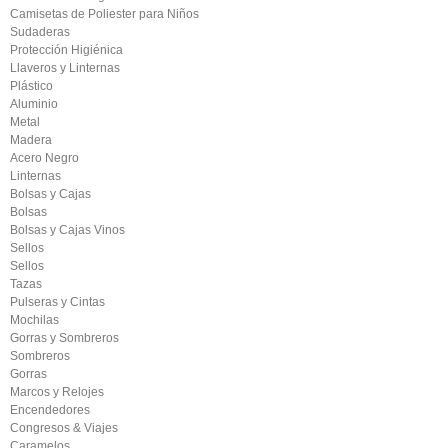
Camisetas de Poliester para Niños
Sudaderas
Protección Higiénica
Llaveros y Linternas
Plástico
Aluminio
Metal
Madera
Acero Negro
Linternas
Bolsas y Cajas
Bolsas
Bolsas y Cajas Vinos
Sellos
Sellos
Tazas
Pulseras y Cintas
Mochilas
Gorras y Sombreros
Sombreros
Gorras
Marcos y Relojes
Encendedores
Congresos & Viajes
Caramelos