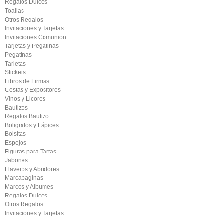
Regalos Dulces
Toallas
Otros Regalos
Invitaciones y Tarjetas
Invitaciones Comunion
Tarjetas y Pegatinas
Pegatinas
Tarjetas
Stickers
Libros de Firmas
Cestas y Expositores
Vinos y Licores
Bautizos
Regalos Bautizo
Boligrafos y Lápices
Bolsitas
Espejos
Figuras para Tartas
Jabones
Llaveros y Abridores
Marcapaginas
Marcos y Albumes
Regalos Dulces
Otros Regalos
Invitaciones y Tarjetas