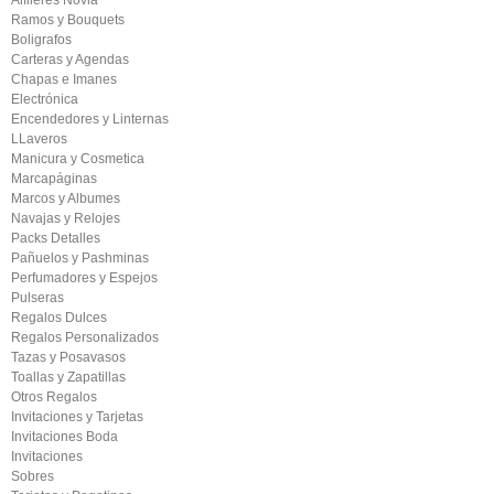
Alfileres Novia
Ramos y Bouquets
Boligrafos
Carteras y Agendas
Chapas e Imanes
Electrónica
Encendedores y Linternas
LLaveros
Manicura y Cosmetica
Marcapáginas
Marcos y Albumes
Navajas y Relojes
Packs Detalles
Pañuelos y Pashminas
Perfumadores y Espejos
Pulseras
Regalos Dulces
Regalos Personalizados
Tazas y Posavasos
Toallas y Zapatillas
Otros Regalos
Invitaciones y Tarjetas
Invitaciones Boda
Invitaciones
Sobres