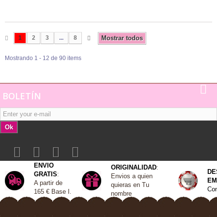
1
2
3
...
8
Mostrar todos
Mostrando 1 - 12 de 90 items
BOLETÍN
Ok
ENVIO
ORIGINALIDAD
:
DE
GRATIS
:
Envios a quien
EM
A
partir de
quieras en Tu
Con
165 €
Base I
.
nombre