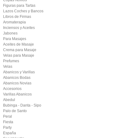
Copas Novios
Figuras para Tartas
Lazos Coches y Bancos
Libros de Firmas
Aromaterapia
Inciensos y Aceites
Jabones
Para Masajes
Aceites de Masaje
Crema para Masaje
Velas para Masaje
Prefumes
Velas
Abanicos y Varillas
Abanicos Bodas
Abanicos Novias
Accesorios
Varillas Abanicos
Abedul
Bubinga - Danta - Sipo
Palo de Santo
Peral
Fiesta
Party
España