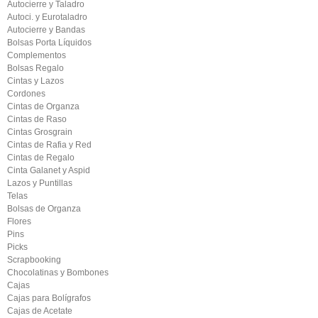
Autocierre y Taladro
Autoci. y Eurotaladro
Autocierre y Bandas
Bolsas Porta Líquidos
Complementos
Bolsas Regalo
Cintas y Lazos
Cordones
Cintas de Organza
Cintas de Raso
Cintas Grosgrain
Cintas de Rafia y Red
Cintas de Regalo
Cinta Galanet y Aspid
Lazos y Puntillas
Telas
Bolsas de Organza
Flores
Pins
Picks
Scrapbooking
Chocolatinas y Bombones
Cajas
Cajas para Bolígrafos
Cajas de Acetate