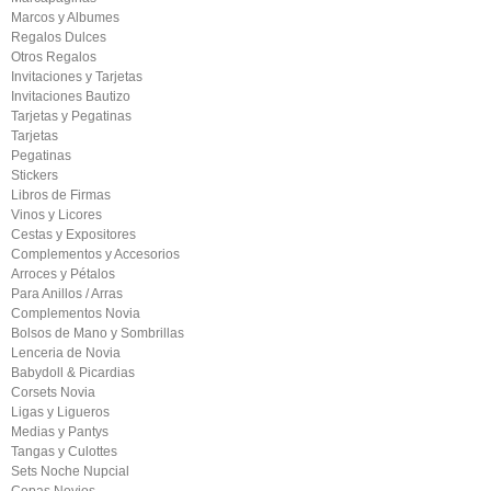
Marcos y Albumes
Regalos Dulces
Otros Regalos
Invitaciones y Tarjetas
Invitaciones Bautizo
Tarjetas y Pegatinas
Tarjetas
Pegatinas
Stickers
Libros de Firmas
Vinos y Licores
Cestas y Expositores
Complementos y Accesorios
Arroces y Pétalos
Para Anillos / Arras
Complementos Novia
Bolsos de Mano y Sombrillas
Lenceria de Novia
Babydoll & Picardias
Corsets Novia
Ligas y Ligueros
Medias y Pantys
Tangas y Culottes
Sets Noche Nupcial