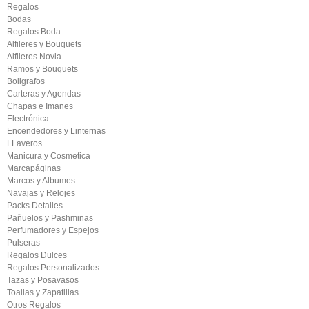
Regalos
Bodas
Regalos Boda
Alfileres y Bouquets
Alfileres Novia
Ramos y Bouquets
Boligrafos
Carteras y Agendas
Chapas e Imanes
Electrónica
Encendedores y Linternas
LLaveros
Manicura y Cosmetica
Marcapáginas
Marcos y Albumes
Navajas y Relojes
Packs Detalles
Pañuelos y Pashminas
Perfumadores y Espejos
Pulseras
Regalos Dulces
Regalos Personalizados
Tazas y Posavasos
Toallas y Zapatillas
Otros Regalos