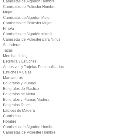
Camisetas de Algodón Hombre
Camisetas de Poliester Hombre
Mujer
Camisetas de Algodón Mujer
Camisetas de Poliester Mujer
Niño/a
Camisetas de Algodón Infantil
Camisetas de Poliester para Niños
Sudaderas
Tazas
Merchandising
Escritura y Estuches
Adhesivos y Tarjetas Personalizadas
Estuches y Cajas
Marcadores
Boligrafos y Plumas
Boligrafos de Plastico
Boligrafos de Metal
Boligrafos y Plumas Madera
Boligrafos Touch
Lapices de Madera
Camisetas
Hombre
Camisetas de Algodón Hombre
Camisetas de Poliester Hombre