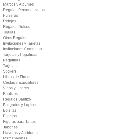
Marcos y Albumes
Regalos Personalizados
Pulseras
Relojes
Regalos Dulces
Toallas
Otros Regalos
Invitaciones y Tarjetas
Invitaciones Comunion
Tarjetas y Pegatinas
Pegatinas
Tarjetas
Stickers
Libros de Firmas
Cestas y Expositores
Vinos y Licores
Bautizos
Regalos Bautizo
Boligrafos y Lápices
Bolsitas
Espejos
Figuras para Tartas
Jabones
Llaveros y Abridores
Marcapaginas