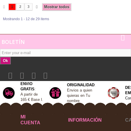
1
2
3
Mostrar todos
Mostrando 1 - 12 de 29 items
BOLETÍN
Ok
ENVIO
ORIGINALIDAD
:
DE
GRATIS
:
Envios a quien
EM
A
partir de
quieras en Tu
Con
165 €
Base I
.
nombre
MI
INFORMACIÓN
C
CUENTA