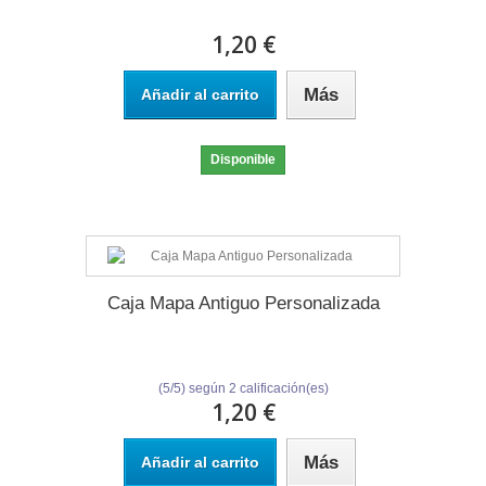
1,20 €
Más
Añadir al carrito
Disponible
Caja Mapa Antiguo Personalizada
(
5
/
5
) según
2
calificación(es)
1,20 €
Más
Añadir al carrito