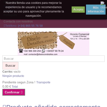
Iniciar sesión
Nuestra tienda usa cookies para mejorar la
Español
experiencia de usuario y le recomendamos
Más
Español
aceptar su uso para aprovechar plenamente la
información
Português
navegación.
Contacta con nosotros
Teléfono:
(+34) 865 55 76 58
Buscar
Carrito:
vacío
Ningún producto
Pendiente segun Zona !
Transporte
0,00 €
Total
Confirmar