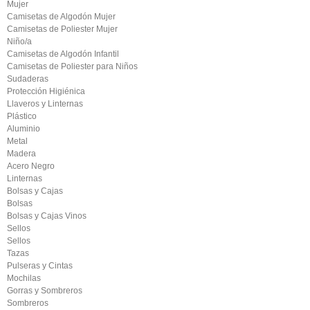
Mujer
Camisetas de Algodón Mujer
Camisetas de Poliester Mujer
Niño/a
Camisetas de Algodón Infantil
Camisetas de Poliester para Niños
Sudaderas
Protección Higiénica
Llaveros y Linternas
Plástico
Aluminio
Metal
Madera
Acero Negro
Linternas
Bolsas y Cajas
Bolsas
Bolsas y Cajas Vinos
Sellos
Sellos
Tazas
Pulseras y Cintas
Mochilas
Gorras y Sombreros
Sombreros