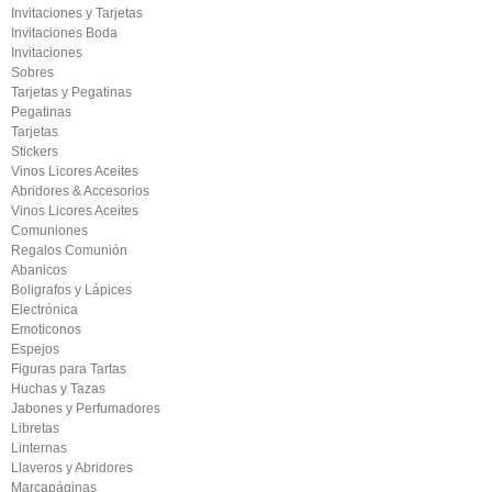
Invitaciones y Tarjetas
Invitaciones Boda
Invitaciones
Sobres
Tarjetas y Pegatinas
Pegatinas
Tarjetas
Stickers
Vinos Licores Aceites
Abridores & Accesorios
Vinos Licores Aceites
Comuniones
Regalos Comunión
Abanicos
Boligrafos y Lápices
Electrónica
Emoticonos
Espejos
Figuras para Tartas
Huchas y Tazas
Jabones y Perfumadores
Libretas
Linternas
Llaveros y Abridores
Marcapáginas