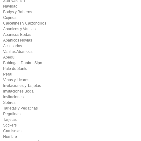
San Valentin
Navidad
Bodys y Baberos
Cojines
Calcetines y Calzoncillos
Abanicos y Varillas
Abanicos Bodas
Abanicos Novias
Accesorios
Varillas Abanicos
Abedul
Bubinga - Danta - Sipo
Palo de Santo
Peral
Vinos y Licores
Invitaciones y Tarjetas
Invitaciones Boda
Invitaciones
Sobres
Tarjetas y Pegatinas
Pegatinas
Tarjetas
Stickers
Camisetas
Hombre