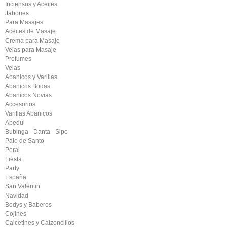
Inciensos y Aceites
Jabones
Para Masajes
Aceites de Masaje
Crema para Masaje
Velas para Masaje
Prefumes
Velas
Abanicos y Varillas
Abanicos Bodas
Abanicos Novias
Accesorios
Varillas Abanicos
Abedul
Bubinga - Danta - Sipo
Palo de Santo
Peral
Fiesta
Party
España
San Valentin
Navidad
Bodys y Baberos
Cojines
Calcetines y Calzoncillos