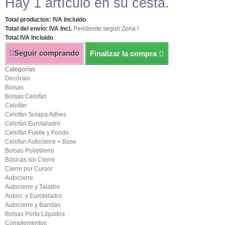
Hay 1 artículo en su cesta.
Total productos: IVA Incluido
Total del envío: IVA Incl.
Pendiente segun Zona !
Total IVA Incluido
Seguir comprando
Finalizar la compra
Categorías
Decóralo
Bolsas
Bolsas Celofán
Celofán
Celofán Solapa Adhes.
Celofán Eurotaladro
Celofán Fuelle y Fondo
Celofan Autocierre + Base
Bolsas Polietileno
Básicas sin Cierre
Cierre por Cursor
Autocierre
Autocierre y Taladro
Autoci. y Eurotaladro
Autocierre y Bandas
Bolsas Porta Líquidos
Complementos