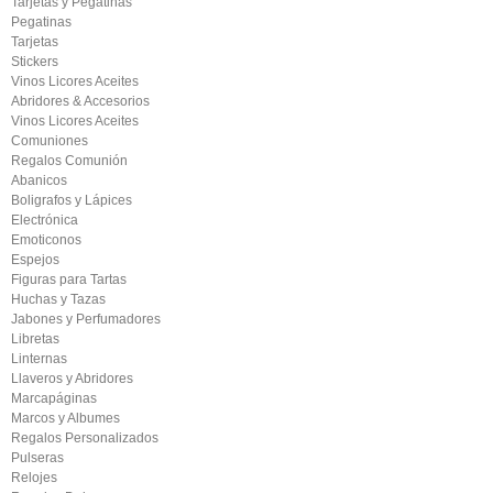
Tarjetas y Pegatinas
Pegatinas
Tarjetas
Stickers
Vinos Licores Aceites
Abridores & Accesorios
Vinos Licores Aceites
Comuniones
Regalos Comunión
Abanicos
Boligrafos y Lápices
Electrónica
Emoticonos
Espejos
Figuras para Tartas
Huchas y Tazas
Jabones y Perfumadores
Libretas
Linternas
Llaveros y Abridores
Marcapáginas
Marcos y Albumes
Regalos Personalizados
Pulseras
Relojes