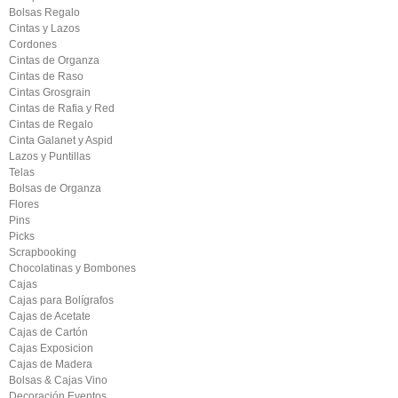
Bolsas Regalo
Cintas y Lazos
Cordones
Cintas de Organza
Cintas de Raso
Cintas Grosgrain
Cintas de Rafia y Red
Cintas de Regalo
Cinta Galanet y Aspid
Lazos y Puntillas
Telas
Bolsas de Organza
Flores
Pins
Picks
Scrapbooking
Chocolatinas y Bombones
Cajas
Cajas para Bolígrafos
Cajas de Acetate
Cajas de Cartón
Cajas Exposicion
Cajas de Madera
Bolsas & Cajas Vino
Decoración Eventos