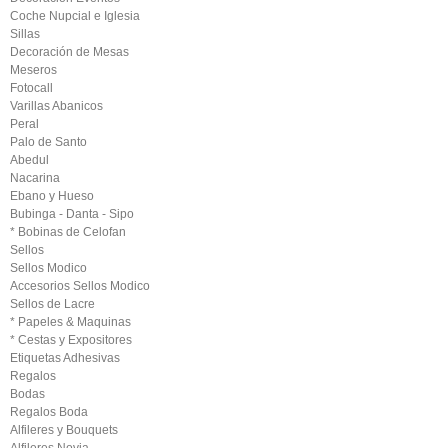
Coche Nupcial e Iglesia
Sillas
Decoración de Mesas
Meseros
Fotocall
Varillas Abanicos
Peral
Palo de Santo
Abedul
Nacarina
Ebano y Hueso
Bubinga - Danta - Sipo
* Bobinas de Celofan
Sellos
Sellos Modico
Accesorios Sellos Modico
Sellos de Lacre
* Papeles & Maquinas
* Cestas y Expositores
Etiquetas Adhesivas
Regalos
Bodas
Regalos Boda
Alfileres y Bouquets