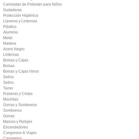
Camisetas de Poliester para Niños
Sudaderas
Protección Higiénica
Llaveros y Linternas
Plástico
Aluminio
Metal
Madera
Acero Negro
Linternas
Bolsas y Cajas
Bolsas
Bolsas y Cajas Vinos
Sellos
Sellos
Tazas
Pulseras y Cintas
Mochilas
Gorras y Sombreros
Sombreros
Gorras
Marcos y Relojes
Encendedores
Congresos & Viajes
Caramelos