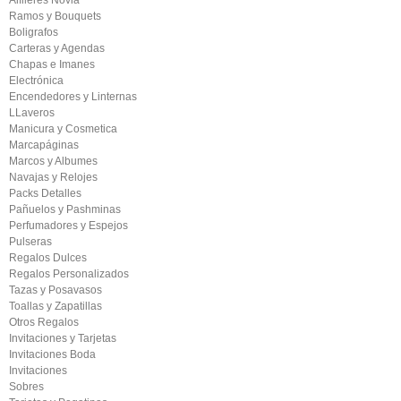
Alfileres Novia
Ramos y Bouquets
Boligrafos
Carteras y Agendas
Chapas e Imanes
Electrónica
Encendedores y Linternas
LLaveros
Manicura y Cosmetica
Marcapáginas
Marcos y Albumes
Navajas y Relojes
Packs Detalles
Pañuelos y Pashminas
Perfumadores y Espejos
Pulseras
Regalos Dulces
Regalos Personalizados
Tazas y Posavasos
Toallas y Zapatillas
Otros Regalos
Invitaciones y Tarjetas
Invitaciones Boda
Invitaciones
Sobres