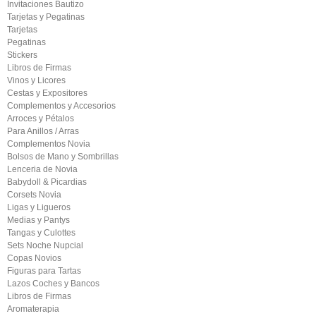
Invitaciones Bautizo
Tarjetas y Pegatinas
Tarjetas
Pegatinas
Stickers
Libros de Firmas
Vinos y Licores
Cestas y Expositores
Complementos y Accesorios
Arroces y Pétalos
Para Anillos / Arras
Complementos Novia
Bolsos de Mano y Sombrillas
Lenceria de Novia
Babydoll & Picardias
Corsets Novia
Ligas y Ligueros
Medias y Pantys
Tangas y Culottes
Sets Noche Nupcial
Copas Novios
Figuras para Tartas
Lazos Coches y Bancos
Libros de Firmas
Aromaterapia