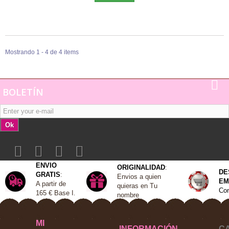
Mostrando 1 - 4 de 4 items
BOLETÍN
Ok
ENVIO
ORIGINALIDAD
:
DE
GRATIS
:
Envios a quien
EM
A
partir de
quieras en Tu
Con
165 €
Base I
.
nombre
MI
INFORMACIÓN
C