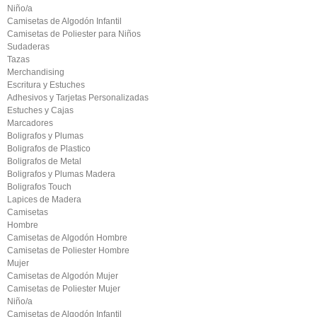
Niño/a
Camisetas de Algodón Infantil
Camisetas de Poliester para Niños
Sudaderas
Tazas
Merchandising
Escritura y Estuches
Adhesivos y Tarjetas Personalizadas
Estuches y Cajas
Marcadores
Boligrafos y Plumas
Boligrafos de Plastico
Boligrafos de Metal
Boligrafos y Plumas Madera
Boligrafos Touch
Lapices de Madera
Camisetas
Hombre
Camisetas de Algodón Hombre
Camisetas de Poliester Hombre
Mujer
Camisetas de Algodón Mujer
Camisetas de Poliester Mujer
Niño/a
Camisetas de Algodón Infantil