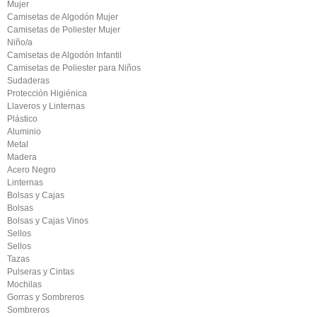
Mujer
Camisetas de Algodón Mujer
Camisetas de Poliester Mujer
Niño/a
Camisetas de Algodón Infantil
Camisetas de Poliester para Niños
Sudaderas
Protección Higiénica
Llaveros y Linternas
Plástico
Aluminio
Metal
Madera
Acero Negro
Linternas
Bolsas y Cajas
Bolsas
Bolsas y Cajas Vinos
Sellos
Sellos
Tazas
Pulseras y Cintas
Mochilas
Gorras y Sombreros
Sombreros