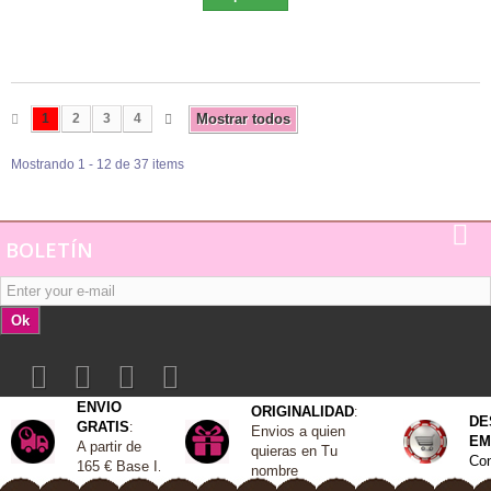
1
2
3
4
Mostrar todos
Mostrando 1 - 12 de 37 items
BOLETÍN
Ok
ENVIO
ORIGINALIDAD
:
DE
GRATIS
:
Envios a quien
EM
A
partir de
quieras en Tu
Con
165 €
Base I
.
nombre