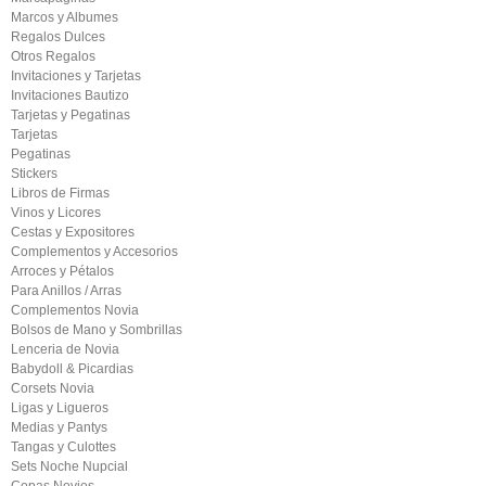
Marcos y Albumes
Regalos Dulces
Otros Regalos
Invitaciones y Tarjetas
Invitaciones Bautizo
Tarjetas y Pegatinas
Tarjetas
Pegatinas
Stickers
Libros de Firmas
Vinos y Licores
Cestas y Expositores
Complementos y Accesorios
Arroces y Pétalos
Para Anillos / Arras
Complementos Novia
Bolsos de Mano y Sombrillas
Lenceria de Novia
Babydoll & Picardias
Corsets Novia
Ligas y Ligueros
Medias y Pantys
Tangas y Culottes
Sets Noche Nupcial