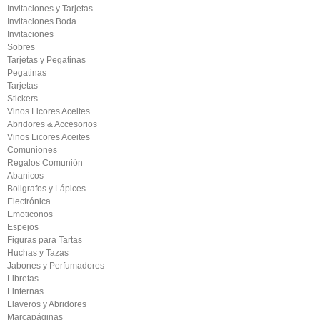
Invitaciones y Tarjetas
Invitaciones Boda
Invitaciones
Sobres
Tarjetas y Pegatinas
Pegatinas
Tarjetas
Stickers
Vinos Licores Aceites
Abridores & Accesorios
Vinos Licores Aceites
Comuniones
Regalos Comunión
Abanicos
Boligrafos y Lápices
Electrónica
Emoticonos
Espejos
Figuras para Tartas
Huchas y Tazas
Jabones y Perfumadores
Libretas
Linternas
Llaveros y Abridores
Marcapáginas