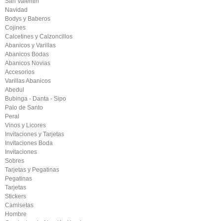
San Valentin
Navidad
Bodys y Baberos
Cojines
Calcetines y Calzoncillos
Abanicos y Varillas
Abanicos Bodas
Abanicos Novias
Accesorios
Varillas Abanicos
Abedul
Bubinga - Danta - Sipo
Palo de Santo
Peral
Vinos y Licores
Invitaciones y Tarjetas
Invitaciones Boda
Invitaciones
Sobres
Tarjetas y Pegatinas
Pegatinas
Tarjetas
Stickers
Camisetas
Hombre