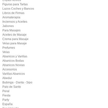
Copas Novios
Figuras para Tartas
Lazos Coches y Bancos
Libros de Firmas
Aromaterapia
Inciensos y Aceites
Jabones
Para Masajes
Aceites de Masaje
Crema para Masaje
Velas para Masaje
Prefumes
Velas
Abanicos y Varillas
Abanicos Bodas
Abanicos Novias
Accesorios
Varillas Abanicos
Abedul
Bubinga - Danta - Sipo
Palo de Santo
Peral
Fiesta
Party
España