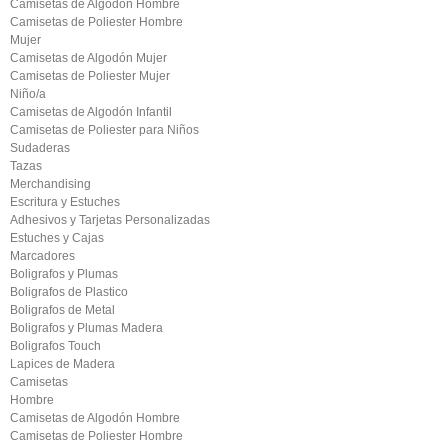
Camisetas de Algodón Hombre
Camisetas de Poliester Hombre
Mujer
Camisetas de Algodón Mujer
Camisetas de Poliester Mujer
Niño/a
Camisetas de Algodón Infantil
Camisetas de Poliester para Niños
Sudaderas
Tazas
Merchandising
Escritura y Estuches
Adhesivos y Tarjetas Personalizadas
Estuches y Cajas
Marcadores
Boligrafos y Plumas
Boligrafos de Plastico
Boligrafos de Metal
Boligrafos y Plumas Madera
Boligrafos Touch
Lapices de Madera
Camisetas
Hombre
Camisetas de Algodón Hombre
Camisetas de Poliester Hombre