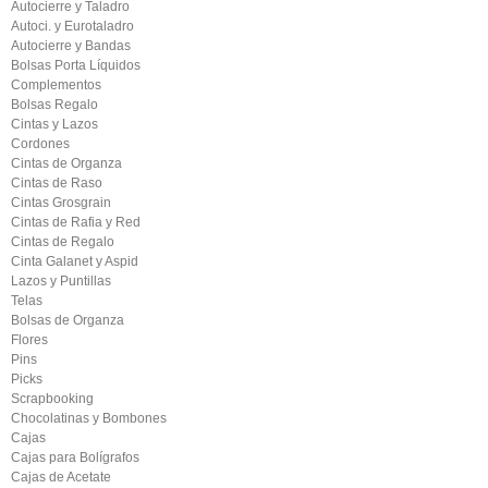
Autocierre y Taladro
Autoci. y Eurotaladro
Autocierre y Bandas
Bolsas Porta Líquidos
Complementos
Bolsas Regalo
Cintas y Lazos
Cordones
Cintas de Organza
Cintas de Raso
Cintas Grosgrain
Cintas de Rafia y Red
Cintas de Regalo
Cinta Galanet y Aspid
Lazos y Puntillas
Telas
Bolsas de Organza
Flores
Pins
Picks
Scrapbooking
Chocolatinas y Bombones
Cajas
Cajas para Bolígrafos
Cajas de Acetate