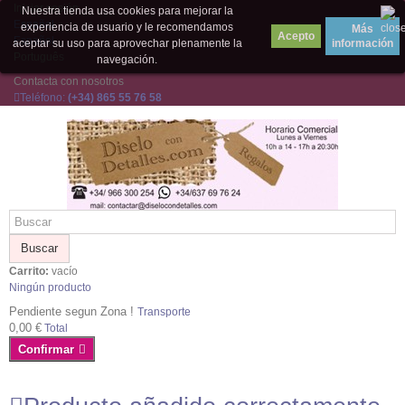
Iniciar sesión
Nuestra tienda usa cookies para mejorar la
Español
experiencia de usuario y le recomendamos
Más
Español
aceptar su uso para aprovechar plenamente la
información
Português
navegación.
Contacta con nosotros
Teléfono:
(+34) 865 55 76 58
Buscar
Carrito:
vacío
Ningún producto
Pendiente segun Zona !
Transporte
0,00 €
Total
Confirmar