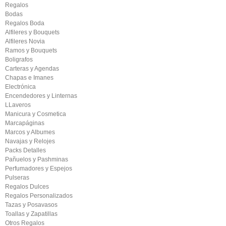
Regalos
Bodas
Regalos Boda
Alfileres y Bouquets
Alfileres Novia
Ramos y Bouquets
Boligrafos
Carteras y Agendas
Chapas e Imanes
Electrónica
Encendedores y Linternas
LLaveros
Manicura y Cosmetica
Marcapáginas
Marcos y Albumes
Navajas y Relojes
Packs Detalles
Pañuelos y Pashminas
Perfumadores y Espejos
Pulseras
Regalos Dulces
Regalos Personalizados
Tazas y Posavasos
Toallas y Zapatillas
Otros Regalos