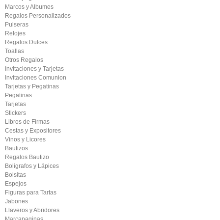
Marcos y Albumes
Regalos Personalizados
Pulseras
Relojes
Regalos Dulces
Toallas
Otros Regalos
Invitaciones y Tarjetas
Invitaciones Comunion
Tarjetas y Pegatinas
Pegatinas
Tarjetas
Stickers
Libros de Firmas
Cestas y Expositores
Vinos y Licores
Bautizos
Regalos Bautizo
Boligrafos y Lápices
Bolsitas
Espejos
Figuras para Tartas
Jabones
Llaveros y Abridores
Marcapaginas