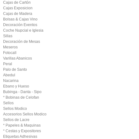
Cajas de Cartón
Cajas Exposicion
Cajas de Madera
Bolsas & Cajas Vino
Decoración Eventos
Coche Nupcial e Iglesia
Sillas
Decoración de Mesas
Meseros
Fotocall
Varillas Abanicos
Peral
Palo de Santo
Abedul
Nacarina
Ebano y Hueso
Bubinga - Danta - Sipo
* Bobinas de Celofan
Sellos
Sellos Modico
Accesorios Sellos Modico
Sellos de Lacre
* Papeles & Maquinas
* Cestas y Expositores
Etiquetas Adhesivas