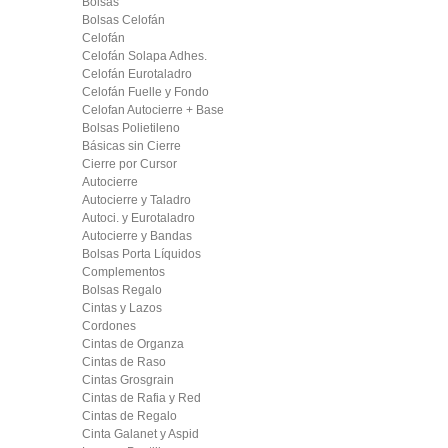
Bolsas
Bolsas Celofán
Celofán
Celofán Solapa Adhes.
Celofán Eurotaladro
Celofán Fuelle y Fondo
Celofan Autocierre + Base
Bolsas Polietileno
Básicas sin Cierre
Cierre por Cursor
Autocierre
Autocierre y Taladro
Autoci. y Eurotaladro
Autocierre y Bandas
Bolsas Porta Líquidos
Complementos
Bolsas Regalo
Cintas y Lazos
Cordones
Cintas de Organza
Cintas de Raso
Cintas Grosgrain
Cintas de Rafia y Red
Cintas de Regalo
Cinta Galanet y Aspid