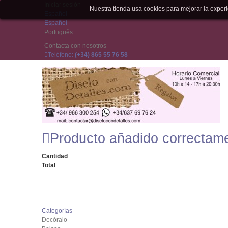
Iniciar sesión
Nuestra tienda usa cookies para mejorar la expe
Español
Español
Português
Contacta con nosotros
Teléfono:
(+34) 865 55 76 58
Producto añadido correctam
Cantidad
Total
Categorías
Decóralo