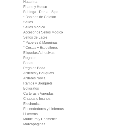
Nacarina
Ebano y Hueso
Bubinga - Danta - Sipo
* Bobinas de Celofan
Sellos
Sellos Modico
Accesorios Sellos Modico
Sellos de Lacre
* Papeles & Maquinas
* Cestas y Expositores
Etiquetas Adhesivas
Regalos
Bodas
Regalos Boda
Alfileres y Bouquets
Alfileres Novia
Ramos y Bouquets
Boligrafos
Carteras y Agendas
Chapas e Imanes
Electrónica
Encendedores y Linternas
LLaveros
Manicura y Cosmetica
Marcapáginas