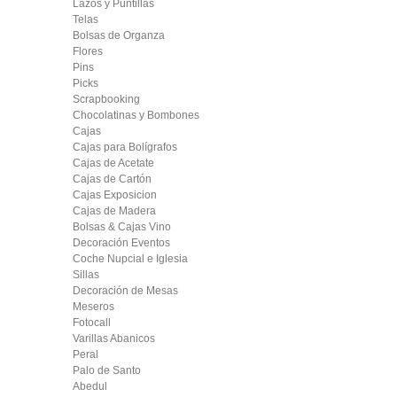
Lazos y Puntillas
Telas
Bolsas de Organza
Flores
Pins
Picks
Scrapbooking
Chocolatinas y Bombones
Cajas
Cajas para Bolígrafos
Cajas de Acetate
Cajas de Cartón
Cajas Exposicion
Cajas de Madera
Bolsas & Cajas Vino
Decoración Eventos
Coche Nupcial e Iglesia
Sillas
Decoración de Mesas
Meseros
Fotocall
Varillas Abanicos
Peral
Palo de Santo
Abedul