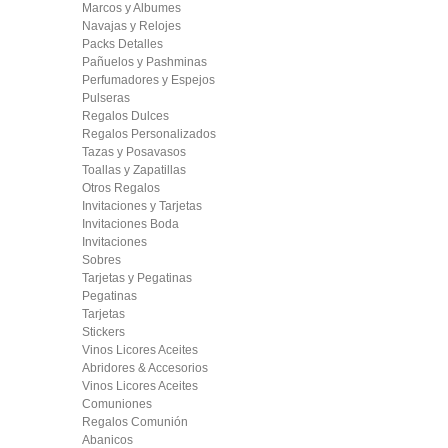
Marcos y Albumes
Navajas y Relojes
Packs Detalles
Pañuelos y Pashminas
Perfumadores y Espejos
Pulseras
Regalos Dulces
Regalos Personalizados
Tazas y Posavasos
Toallas y Zapatillas
Otros Regalos
Invitaciones y Tarjetas
Invitaciones Boda
Invitaciones
Sobres
Tarjetas y Pegatinas
Pegatinas
Tarjetas
Stickers
Vinos Licores Aceites
Abridores & Accesorios
Vinos Licores Aceites
Comuniones
Regalos Comunión
Abanicos