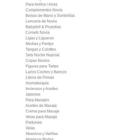
Para Anillos / Arras
Complementos Novia
Bolsos de Mano y Sombrillas
Lenceria de Novia
Babydoll & Picardias
Corsets Novia
Ligas y Ligueros
Medias y Pantys
Tangas y Culottes
Sets Noche Nupcial
Copas Novios
Figuras para Tartas
Lazos Coches y Bancos
Libros de Firmas
Aromaterapia
Inciensos y Aceites
Jabones
Para Masajes
Aceites de Masaje
Crema para Masaje
Velas para Masaje
Prefumes
Velas
Abanicos y Varillas
Abanicos Bodas