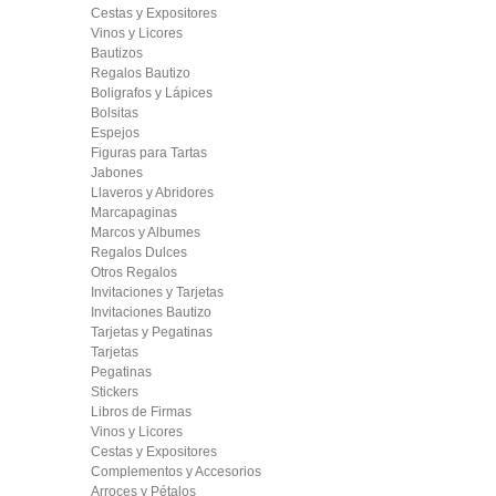
Cestas y Expositores
Vinos y Licores
Bautizos
Regalos Bautizo
Boligrafos y Lápices
Bolsitas
Espejos
Figuras para Tartas
Jabones
Llaveros y Abridores
Marcapaginas
Marcos y Albumes
Regalos Dulces
Otros Regalos
Invitaciones y Tarjetas
Invitaciones Bautizo
Tarjetas y Pegatinas
Tarjetas
Pegatinas
Stickers
Libros de Firmas
Vinos y Licores
Cestas y Expositores
Complementos y Accesorios
Arroces y Pétalos