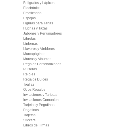
Boligrafos y Lápices
Electrónica
Emoticonos
Espejos
Figuras para Tartas
Huchas y Tazas
Jabones y Perfumadores
Libretas
Linternas
Llaveros y Abridores
Marcapáginas
Marcos y Albumes
Regalos Personalizados
Pulseras
Relojes
Regalos Dulces
Toallas
Otros Regalos
Invitaciones y Tarjetas
Invitaciones Comunion
Tarjetas y Pegatinas
Pegatinas
Tarjetas
Stickers
Libros de Firmas