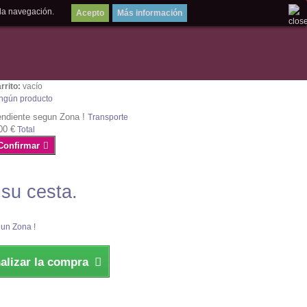
la navegación.
Más información
rrito:
vacío
ngún producto
ndiente segun Zona !
Transporte
00 €
Total
Confirmar
 su cesta.
un Zona !
nalizar la compra