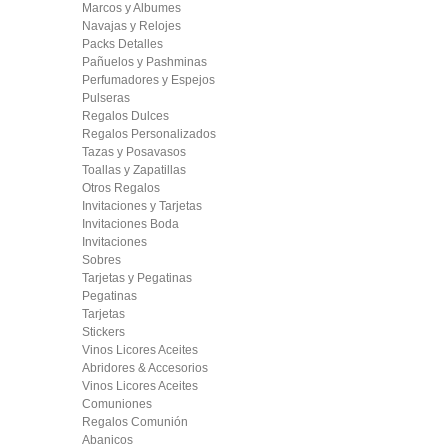
Marcos y Albumes
Navajas y Relojes
Packs Detalles
Pañuelos y Pashminas
Perfumadores y Espejos
Pulseras
Regalos Dulces
Regalos Personalizados
Tazas y Posavasos
Toallas y Zapatillas
Otros Regalos
Invitaciones y Tarjetas
Invitaciones Boda
Invitaciones
Sobres
Tarjetas y Pegatinas
Pegatinas
Tarjetas
Stickers
Vinos Licores Aceites
Abridores & Accesorios
Vinos Licores Aceites
Comuniones
Regalos Comunión
Abanicos