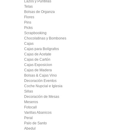
Lazos y Puntillas
Telas
Bolsas de Organza
Flores
Pins
Picks
Scrapbooking
Chocolatinas y Bombones
Cajas
Cajas para Bolígrafos
Cajas de Acetate
Cajas de Cartón
Cajas Exposicion
Cajas de Madera
Bolsas & Cajas Vino
Decoración Eventos
Coche Nupcial e Iglesia
Sillas
Decoración de Mesas
Meseros
Fotocall
Varillas Abanicos
Peral
Palo de Santo
Abedul