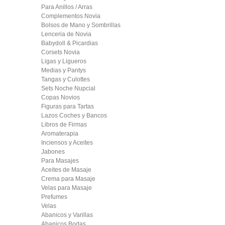
Para Anillos / Arras
Complementos Novia
Bolsos de Mano y Sombrillas
Lenceria de Novia
Babydoll & Picardias
Corsets Novia
Ligas y Ligueros
Medias y Pantys
Tangas y Culottes
Sets Noche Nupcial
Copas Novios
Figuras para Tartas
Lazos Coches y Bancos
Libros de Firmas
Aromaterapia
Inciensos y Aceites
Jabones
Para Masajes
Aceites de Masaje
Crema para Masaje
Velas para Masaje
Prefumes
Velas
Abanicos y Varillas
Abanicos Bodas