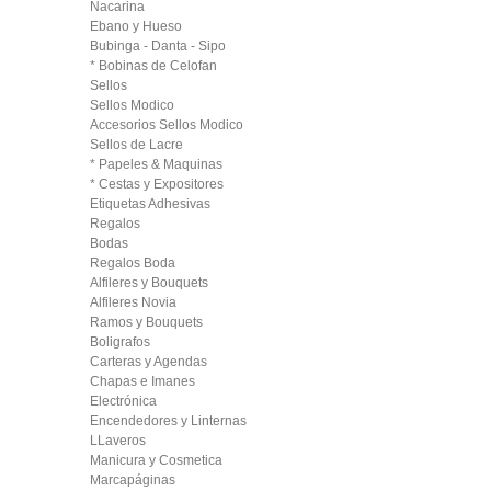
Nacarina
Ebano y Hueso
Bubinga - Danta - Sipo
* Bobinas de Celofan
Sellos
Sellos Modico
Accesorios Sellos Modico
Sellos de Lacre
* Papeles & Maquinas
* Cestas y Expositores
Etiquetas Adhesivas
Regalos
Bodas
Regalos Boda
Alfileres y Bouquets
Alfileres Novia
Ramos y Bouquets
Boligrafos
Carteras y Agendas
Chapas e Imanes
Electrónica
Encendedores y Linternas
LLaveros
Manicura y Cosmetica
Marcapáginas