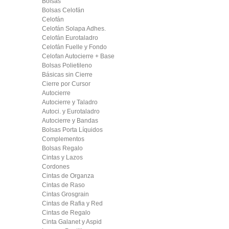
Bolsas
Bolsas Celofán
Celofán
Celofán Solapa Adhes.
Celofán Eurotaladro
Celofán Fuelle y Fondo
Celofan Autocierre + Base
Bolsas Polietileno
Básicas sin Cierre
Cierre por Cursor
Autocierre
Autocierre y Taladro
Autoci. y Eurotaladro
Autocierre y Bandas
Bolsas Porta Líquidos
Complementos
Bolsas Regalo
Cintas y Lazos
Cordones
Cintas de Organza
Cintas de Raso
Cintas Grosgrain
Cintas de Rafia y Red
Cintas de Regalo
Cinta Galanet y Aspid