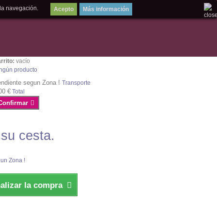
la navegación.
Más información
rrito:
vacío
ngún producto
ndiente segun Zona !
Transporte
00 €
Total
Confirmar
 su cesta.
un Zona !
nalizar la compra