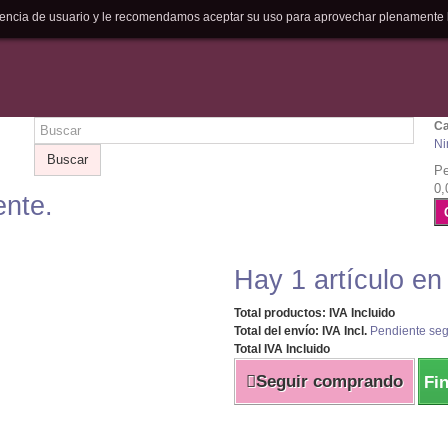
riencia de usuario y le recomendamos aceptar su uso para aprovechar plenamente 
Ca
Ni
Buscar
Pe
0,
ente.
Hay 1 artículo en
Total productos: IVA Incluido
Total del envío: IVA Incl.
Pendiente seg
Total IVA Incluido
Seguir comprando
Fi