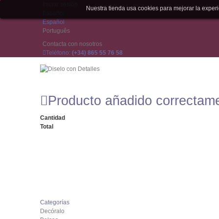
Iniciar sesión
Nuestra tienda usa cookies para mejorar la expe
Español
Español
Português
Contacta con nosotros
Teléfono:
(+34) 865 55 76 58
Producto añadido correctam
Cantidad
Total
Categorías
Decóralo