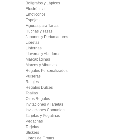
Boligrafos y Lápices
Electrónica
Emoticonos
Espejos
Figuras para Tartas
Huchas y Tazas
Jabones y Perfumadores
Libretas
Linternas
Llaveros y Abridores
Marcapáginas
Marcos y Albumes
Regalos Personalizados
Pulseras
Relojes
Regalos Dulces
Toallas
Otros Regalos
Invitaciones y Tarjetas
Invitaciones Comunion
Tarjetas y Pegatinas
Pegatinas
Tarjetas
Stickers
Libros de Firmas