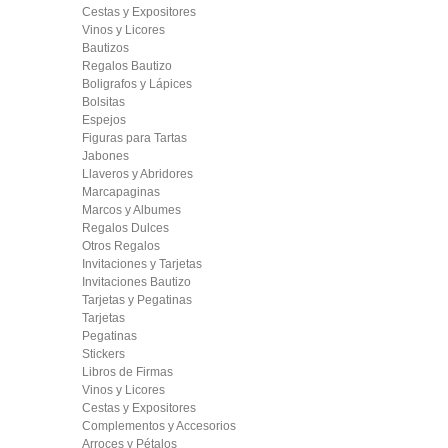
Cestas y Expositores
Vinos y Licores
Bautizos
Regalos Bautizo
Boligrafos y Lápices
Bolsitas
Espejos
Figuras para Tartas
Jabones
Llaveros y Abridores
Marcapaginas
Marcos y Albumes
Regalos Dulces
Otros Regalos
Invitaciones y Tarjetas
Invitaciones Bautizo
Tarjetas y Pegatinas
Tarjetas
Pegatinas
Stickers
Libros de Firmas
Vinos y Licores
Cestas y Expositores
Complementos y Accesorios
Arroces y Pétalos