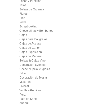
Lazos y Puntillas
Telas
Bolsas de Organza
Flores
Pins
Picks
Scrapbooking
Chocolatinas y Bombones
Cajas
Cajas para Bolígrafos
Cajas de Acetate
Cajas de Cartón
Cajas Exposicion
Cajas de Madera
Bolsas & Cajas Vino
Decoración Eventos
Coche Nupcial e Iglesia
Sillas
Decoración de Mesas
Meseros
Fotocall
Varillas Abanicos
Peral
Palo de Santo
Abedul