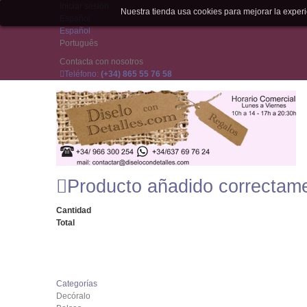
Iniciar sesión
Nuestra tienda usa cookies para mejorar la expe
Español
Español
Português
Contacta con nosotros
Teléfono:
(+34) 865 55 76 58
Producto añadido correctam
Cantidad
Total
Categorías
Decóralo