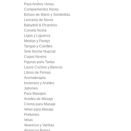
Para Anillos / Arras
Complementos Novia
Bolsos de Mano y Sombrillas
Lenceria de Novia
Babydoll & Picardias
Corsets Novia
Ligas y Ligueros
Medias y Pantys
Tangas y Culottes
Sets Noche Nupcial
Copas Novios
Figuras para Tartas
Lazos Coches y Bancos
Libros de Firmas
Aromaterapia
Inciensos y Aceites
Jabones
Para Masajes
Aceites de Masaje
Crema para Masaje
Velas para Masaje
Prefumes
Velas
Abanicos y Varillas
Abanicos Bodas