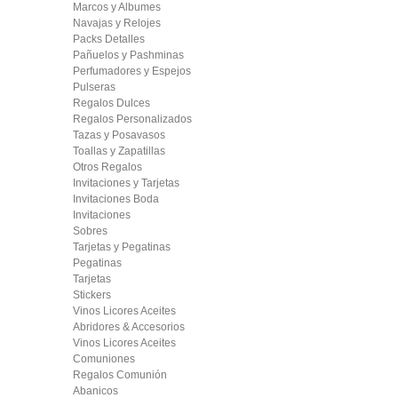
Marcos y Albumes
Navajas y Relojes
Packs Detalles
Pañuelos y Pashminas
Perfumadores y Espejos
Pulseras
Regalos Dulces
Regalos Personalizados
Tazas y Posavasos
Toallas y Zapatillas
Otros Regalos
Invitaciones y Tarjetas
Invitaciones Boda
Invitaciones
Sobres
Tarjetas y Pegatinas
Pegatinas
Tarjetas
Stickers
Vinos Licores Aceites
Abridores & Accesorios
Vinos Licores Aceites
Comuniones
Regalos Comunión
Abanicos