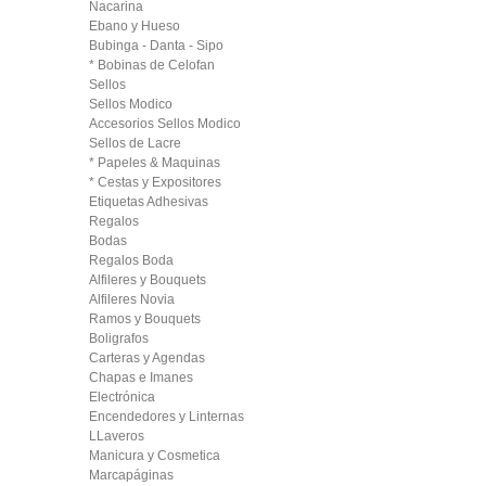
Nacarina
Ebano y Hueso
Bubinga - Danta - Sipo
* Bobinas de Celofan
Sellos
Sellos Modico
Accesorios Sellos Modico
Sellos de Lacre
* Papeles & Maquinas
* Cestas y Expositores
Etiquetas Adhesivas
Regalos
Bodas
Regalos Boda
Alfileres y Bouquets
Alfileres Novia
Ramos y Bouquets
Boligrafos
Carteras y Agendas
Chapas e Imanes
Electrónica
Encendedores y Linternas
LLaveros
Manicura y Cosmetica
Marcapáginas