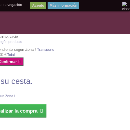
la navegación.
Más información
rrito:
vacío
ngún producto
ndiente segun Zona !
Transporte
00 €
Total
Confirmar
 su cesta.
un Zona !
nalizar la compra