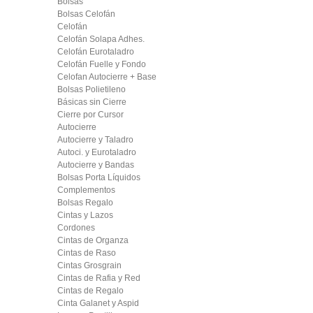
Bolsas
Bolsas Celofán
Celofán
Celofán Solapa Adhes.
Celofán Eurotaladro
Celofán Fuelle y Fondo
Celofan Autocierre + Base
Bolsas Polietileno
Básicas sin Cierre
Cierre por Cursor
Autocierre
Autocierre y Taladro
Autoci. y Eurotaladro
Autocierre y Bandas
Bolsas Porta Líquidos
Complementos
Bolsas Regalo
Cintas y Lazos
Cordones
Cintas de Organza
Cintas de Raso
Cintas Grosgrain
Cintas de Rafia y Red
Cintas de Regalo
Cinta Galanet y Aspid