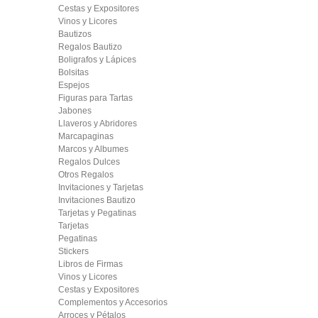
Cestas y Expositores
Vinos y Licores
Bautizos
Regalos Bautizo
Boligrafos y Lápices
Bolsitas
Espejos
Figuras para Tartas
Jabones
Llaveros y Abridores
Marcapaginas
Marcos y Albumes
Regalos Dulces
Otros Regalos
Invitaciones y Tarjetas
Invitaciones Bautizo
Tarjetas y Pegatinas
Tarjetas
Pegatinas
Stickers
Libros de Firmas
Vinos y Licores
Cestas y Expositores
Complementos y Accesorios
Arroces y Pétalos