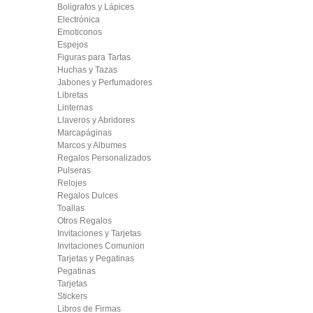
Boligrafos y Lápices
Electrónica
Emoticonos
Espejos
Figuras para Tartas
Huchas y Tazas
Jabones y Perfumadores
Libretas
Linternas
Llaveros y Abridores
Marcapáginas
Marcos y Albumes
Regalos Personalizados
Pulseras
Relojes
Regalos Dulces
Toallas
Otros Regalos
Invitaciones y Tarjetas
Invitaciones Comunion
Tarjetas y Pegatinas
Pegatinas
Tarjetas
Stickers
Libros de Firmas