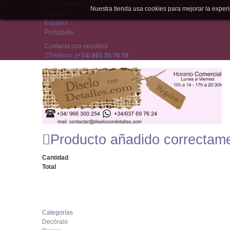
Iniciar sesión
Nuestra tienda usa cookies para mejorar la expe
Español
Español
Português
Contacta con nosotros
Teléfono:
(+34) 865 55 76 58
Producto añadido correctam
Cantidad
Total
Categorías
Decóralo