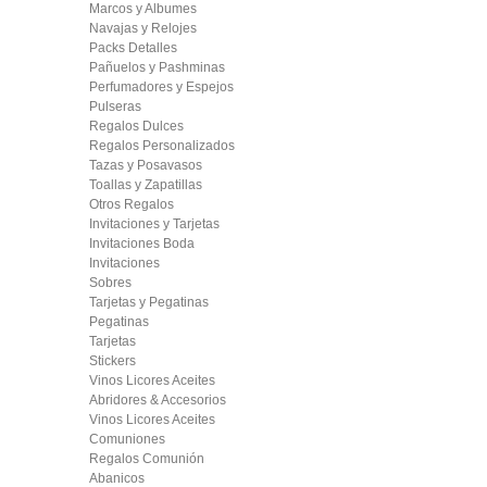
Marcos y Albumes
Navajas y Relojes
Packs Detalles
Pañuelos y Pashminas
Perfumadores y Espejos
Pulseras
Regalos Dulces
Regalos Personalizados
Tazas y Posavasos
Toallas y Zapatillas
Otros Regalos
Invitaciones y Tarjetas
Invitaciones Boda
Invitaciones
Sobres
Tarjetas y Pegatinas
Pegatinas
Tarjetas
Stickers
Vinos Licores Aceites
Abridores & Accesorios
Vinos Licores Aceites
Comuniones
Regalos Comunión
Abanicos