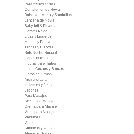
Para Anillos / Arras
Complementos Novia
Bolsos de Mano y Sombrillas
Lenceria de Novia
Babydoll & Picardias
Corsets Novia
Ligas y Ligueros
Medias y Pantys
Tangas y Culottes
Sets Noche Nupcial
Copas Novios
Figuras para Tartas
Lazos Coches y Bancos
Libros de Firmas
Aromaterapia
Inciensos y Aceites
Jabones
Para Masajes
Aceites de Masaje
Crema para Masaje
Velas para Masaje
Prefumes
Velas
Abanicos y Varillas
Abanicos Bodas