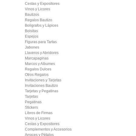
Cestas y Expositores
Vinos y Licores
Bautizos
Regalos Bautizo
Boligrafos y Lápices
Bolsitas
Espejos
Figuras para Tartas
Jabones
Llaveros y Abridores
Marcapaginas
Marcos y Albumes
Regalos Dulces
Otros Regalos
Invitaciones y Tarjetas
Invitaciones Bautizo
Tarjetas y Pegatinas
Tarjetas
Pegatinas
Stickers
Libros de Firmas
Vinos y Licores
Cestas y Expositores
Complementos y Accesorios
Arroces y Pétalos