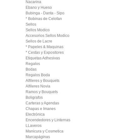
Nacarina
Ebano y Hueso
Bubinga - Danta - Sipo
* Bobinas de Celofan
Sellos
Sellos Modico
Accesorios Sellos Modico
Sellos de Lacre
* Papeles & Maquinas
* Cestas y Expositores
Etiquetas Adhesivas
Regalos
Bodas
Regalos Boda
Alfileres y Bouquets
Alfileres Novia
Ramos y Bouquets
Boligrafos
Carteras y Agendas
Chapas e Imanes
Electrónica
Encendedores y Linternas
LLaveros
Manicura y Cosmetica
Marcapáginas