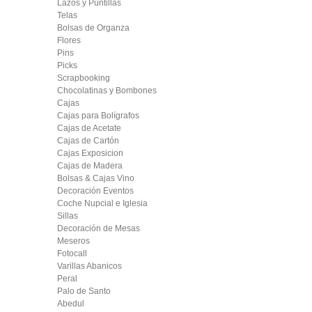
Lazos y Puntillas
Telas
Bolsas de Organza
Flores
Pins
Picks
Scrapbooking
Chocolatinas y Bombones
Cajas
Cajas para Bolígrafos
Cajas de Acetate
Cajas de Cartón
Cajas Exposicion
Cajas de Madera
Bolsas & Cajas Vino
Decoración Eventos
Coche Nupcial e Iglesia
Sillas
Decoración de Mesas
Meseros
Fotocall
Varillas Abanicos
Peral
Palo de Santo
Abedul