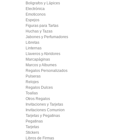
Boligrafos y Lápices
Electrónica
Emoticonos
Espejos
Figuras para Tartas
Huchas y Tazas
Jabones y Perfumadores
Libretas
Linternas
Llaveros y Abridores
Marcapáginas
Marcos y Albumes
Regalos Personalizados
Pulseras
Relojes
Regalos Dulces
Toallas
Otros Regalos
Invitaciones y Tarjetas
Invitaciones Comunion
Tarjetas y Pegatinas
Pegatinas
Tarjetas
Stickers
Libros de Firmas