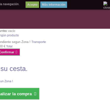
la navegación.
Más información
rrito:
vacío
ngún producto
ndiente segun Zona !
Transporte
00 €
Total
Confirmar
 su cesta.
un Zona !
nalizar la compra