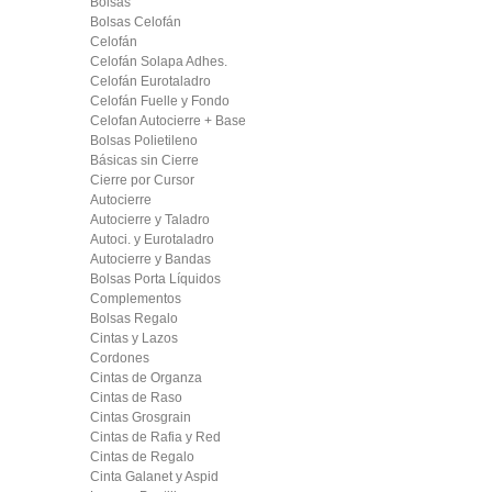
Bolsas
Bolsas Celofán
Celofán
Celofán Solapa Adhes.
Celofán Eurotaladro
Celofán Fuelle y Fondo
Celofan Autocierre + Base
Bolsas Polietileno
Básicas sin Cierre
Cierre por Cursor
Autocierre
Autocierre y Taladro
Autoci. y Eurotaladro
Autocierre y Bandas
Bolsas Porta Líquidos
Complementos
Bolsas Regalo
Cintas y Lazos
Cordones
Cintas de Organza
Cintas de Raso
Cintas Grosgrain
Cintas de Rafia y Red
Cintas de Regalo
Cinta Galanet y Aspid