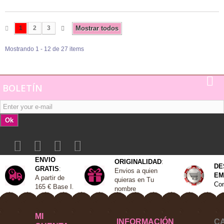
1
2
3
Mostrar todos
Mostrando 1 - 12 de 27 items
BOLETÍN
Ok
ENVIO
ORIGINALIDAD
:
DE
GRATIS
:
Envios a quien
EM
A
partir de
quieras en Tu
Con
165 €
Base I
.
nombre
MI
INFORMACIÓN
C