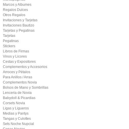
Marcos y Albumes
Regalos Dulces
Otros Regalos
Invitaciones y Tarjetas
Invitaciones Bautizo
Tarjetas y Pegatinas
Tarjetas
Pegatinas
Stickers
Libros de Firmas
Vinos y Licores
Cestas y Expositores
Complementos y Accesorios
Arroces y Pétalos
Para Anillos / Arras
Complementos Novia
Bolsos de Mano y Sombrillas
Lenceria de Novia
Babydoll & Picardias
Corsets Novia
Ligas y Ligueros
Medias y Pantys
Tangas y Culottes
Sets Noche Nupcial