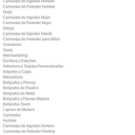
Camisetas de Algodón Hombre
Camisetas de Poliester Hombre
Mujer
Camisetas de Algodón Mujer
Camisetas de Poliester Mujer
Niño/a
Camisetas de Algodón Infantil
Camisetas de Poliester para Niños
Sudaderas
Tazas
Merchandising
Escritura y Estuches
Adhesivos y Tarjetas Personalizadas
Estuches y Cajas
Marcadores
Boligrafos y Plumas
Boligrafos de Plastico
Boligrafos de Metal
Boligrafos y Plumas Madera
Boligrafos Touch
Lapices de Madera
Camisetas
Hombre
Camisetas de Algodón Hombre
Camisetas de Poliester Hombre