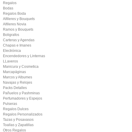
Regalos
Bodas
Regalos Boda
Alfileres y Bouquets
Alfileres Novia
Ramos y Bouquets
Boligrafos
Carteras y Agendas
Chapas e Imanes
Electrónica
Encendedores y Linternas
LLaveros
Manicura y Cosmetica
Marcapáginas
Marcos y Albumes
Navajas y Relojes
Packs Detalles
Pañuelos y Pashminas
Perfumadores y Espejos
Pulseras
Regalos Dulces
Regalos Personalizados
Tazas y Posavasos
Toallas y Zapatillas
Otros Regalos