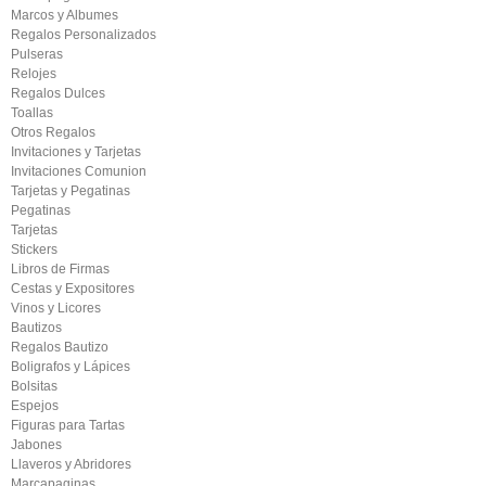
Marcos y Albumes
Regalos Personalizados
Pulseras
Relojes
Regalos Dulces
Toallas
Otros Regalos
Invitaciones y Tarjetas
Invitaciones Comunion
Tarjetas y Pegatinas
Pegatinas
Tarjetas
Stickers
Libros de Firmas
Cestas y Expositores
Vinos y Licores
Bautizos
Regalos Bautizo
Boligrafos y Lápices
Bolsitas
Espejos
Figuras para Tartas
Jabones
Llaveros y Abridores
Marcapaginas