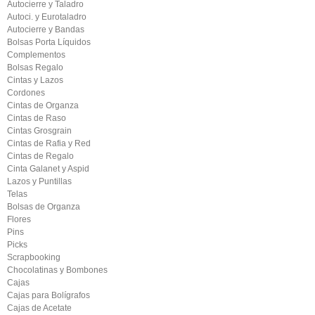
Autocierre y Taladro
Autoci. y Eurotaladro
Autocierre y Bandas
Bolsas Porta Líquidos
Complementos
Bolsas Regalo
Cintas y Lazos
Cordones
Cintas de Organza
Cintas de Raso
Cintas Grosgrain
Cintas de Rafia y Red
Cintas de Regalo
Cinta Galanet y Aspid
Lazos y Puntillas
Telas
Bolsas de Organza
Flores
Pins
Picks
Scrapbooking
Chocolatinas y Bombones
Cajas
Cajas para Bolígrafos
Cajas de Acetate