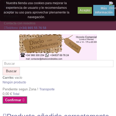
Iniciar sesión
Nuestra tienda usa cookies para mejorar la
Español
experiencia de usuario y le recomendamos
Más
Español
aceptar su uso para aprovechar plenamente la
información
Português
navegación.
Contacta con nosotros
Teléfono:
(+34) 865 55 76 58
Buscar
Carrito:
vacío
Ningún producto
Pendiente segun Zona !
Transporte
0,00 €
Total
Confirmar