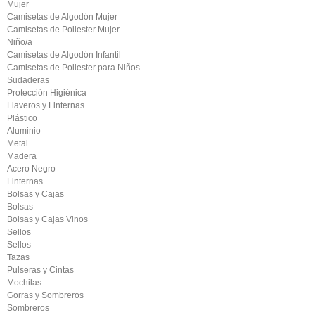
Mujer
Camisetas de Algodón Mujer
Camisetas de Poliester Mujer
Niño/a
Camisetas de Algodón Infantil
Camisetas de Poliester para Niños
Sudaderas
Protección Higiénica
Llaveros y Linternas
Plástico
Aluminio
Metal
Madera
Acero Negro
Linternas
Bolsas y Cajas
Bolsas
Bolsas y Cajas Vinos
Sellos
Sellos
Tazas
Pulseras y Cintas
Mochilas
Gorras y Sombreros
Sombreros