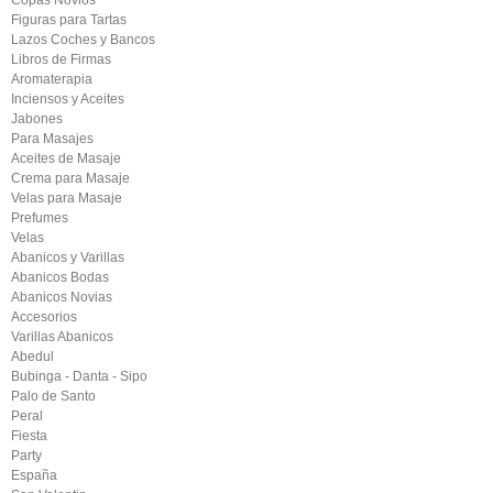
Copas Novios
Figuras para Tartas
Lazos Coches y Bancos
Libros de Firmas
Aromaterapia
Inciensos y Aceites
Jabones
Para Masajes
Aceites de Masaje
Crema para Masaje
Velas para Masaje
Prefumes
Velas
Abanicos y Varillas
Abanicos Bodas
Abanicos Novias
Accesorios
Varillas Abanicos
Abedul
Bubinga - Danta - Sipo
Palo de Santo
Peral
Fiesta
Party
España