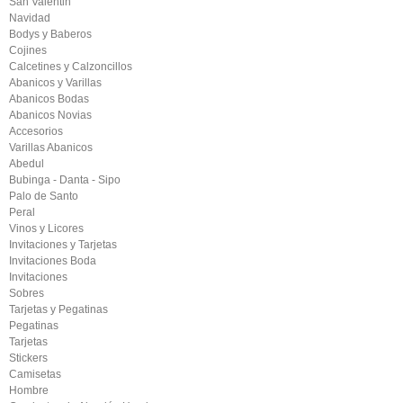
San Valentin
Navidad
Bodys y Baberos
Cojines
Calcetines y Calzoncillos
Abanicos y Varillas
Abanicos Bodas
Abanicos Novias
Accesorios
Varillas Abanicos
Abedul
Bubinga - Danta - Sipo
Palo de Santo
Peral
Vinos y Licores
Invitaciones y Tarjetas
Invitaciones Boda
Invitaciones
Sobres
Tarjetas y Pegatinas
Pegatinas
Tarjetas
Stickers
Camisetas
Hombre