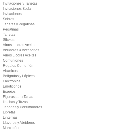
Invitaciones y Tarjetas
Invitaciones Boda
Invitaciones
Sobres
Tarjetas y Pegatinas
Pegatinas
Tarjetas
Stickers
Vinos Licores Aceites
Abridores & Accesorios
Vinos Licores Aceites
Comuniones
Regalos Comunión
Abanicos
Boligrafos y Lápices
Electrónica
Emoticonos
Espejos
Figuras para Tartas
Huchas y Tazas
Jabones y Perfumadores
Libretas
Linternas
Llaveros y Abridores
Marcapáginas