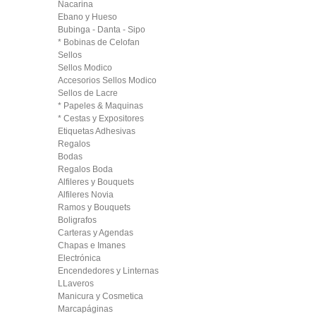
Nacarina
Ebano y Hueso
Bubinga - Danta - Sipo
* Bobinas de Celofan
Sellos
Sellos Modico
Accesorios Sellos Modico
Sellos de Lacre
* Papeles & Maquinas
* Cestas y Expositores
Etiquetas Adhesivas
Regalos
Bodas
Regalos Boda
Alfileres y Bouquets
Alfileres Novia
Ramos y Bouquets
Boligrafos
Carteras y Agendas
Chapas e Imanes
Electrónica
Encendedores y Linternas
LLaveros
Manicura y Cosmetica
Marcapáginas