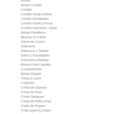
Bolsas
Bolsas Celofán
Celofán
Celofán Solapa Adhes.
Celofán Eurotaladro
Celofán Fuelle y Fondo
Celofan Autocierre + Base
Bolsas Polietileno
Básicas sin Cierre
Cierre por Cursor
Autocierre
Autocierre y Taladro
Autoci. y Eurotaladro
Autocierre y Bandas
Bolsas Porta Líquidos
Complementos
Bolsas Regalo
Cintas y Lazos
Cordones
Cintas de Organza
Cintas de Raso
Cintas Grosgrain
Cintas de Rafia y Red
Cintas de Regalo
Cinta Galanet y Aspid