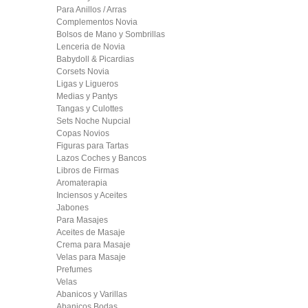
Para Anillos / Arras
Complementos Novia
Bolsos de Mano y Sombrillas
Lenceria de Novia
Babydoll & Picardias
Corsets Novia
Ligas y Ligueros
Medias y Pantys
Tangas y Culottes
Sets Noche Nupcial
Copas Novios
Figuras para Tartas
Lazos Coches y Bancos
Libros de Firmas
Aromaterapia
Inciensos y Aceites
Jabones
Para Masajes
Aceites de Masaje
Crema para Masaje
Velas para Masaje
Prefumes
Velas
Abanicos y Varillas
Abanicos Bodas