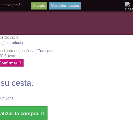
la navegación.
Más información
rrito:
vacío
ngún producto
ndiente segun Zona !
Transporte
00 €
Total
Confirmar
 su cesta.
un Zona !
nalizar la compra