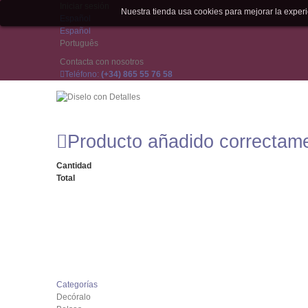
Iniciar sesión
Nuestra tienda usa cookies para mejorar la expe
Español
Español
Português
Contacta con nosotros
Teléfono:
(+34) 865 55 76 58
Producto añadido correctam
Cantidad
Total
Categorías
Decóralo