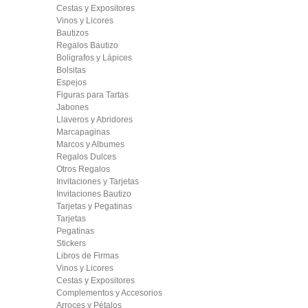
Cestas y Expositores
Vinos y Licores
Bautizos
Regalos Bautizo
Boligrafos y Lápices
Bolsitas
Espejos
Figuras para Tartas
Jabones
Llaveros y Abridores
Marcapaginas
Marcos y Albumes
Regalos Dulces
Otros Regalos
Invitaciones y Tarjetas
Invitaciones Bautizo
Tarjetas y Pegatinas
Tarjetas
Pegatinas
Stickers
Libros de Firmas
Vinos y Licores
Cestas y Expositores
Complementos y Accesorios
Arroces y Pétalos