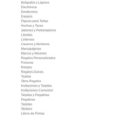
Boligrafos y Lápices
Electrónica
Emoticonos
Espejos
Figuras para Tartas
Huchas y Tazas
Jabones y Perfumadores
Libretas
Linternas
Llaveros y Abridores
Marcapáginas
Marcos y Albumes
Regalos Personalizados
Pulseras
Relojes
Regalos Dulces
Toallas
Otros Regalos
Invitaciones y Tarjetas
Invitaciones Comunion
Tarjetas y Pegatinas
Pegatinas
Tarjetas
Stickers
Libros de Firmas