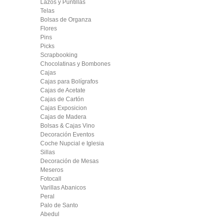
Lazos y Puntillas
Telas
Bolsas de Organza
Flores
Pins
Picks
Scrapbooking
Chocolatinas y Bombones
Cajas
Cajas para Bolígrafos
Cajas de Acetate
Cajas de Cartón
Cajas Exposicion
Cajas de Madera
Bolsas & Cajas Vino
Decoración Eventos
Coche Nupcial e Iglesia
Sillas
Decoración de Mesas
Meseros
Fotocall
Varillas Abanicos
Peral
Palo de Santo
Abedul