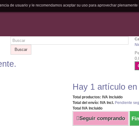
riencia de usuario y le recomendamos aceptar su uso para aprovechar plenamente 
Ca
Ni
Buscar
Pe
0,
ente.
Hay 1 artículo en
Total productos: IVA Incluido
Total del envío: IVA Incl.
Pendiente seg
Total IVA Incluido
Seguir comprando
Fi