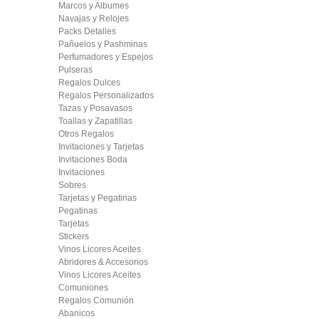
Marcos y Albumes
Navajas y Relojes
Packs Detalles
Pañuelos y Pashminas
Perfumadores y Espejos
Pulseras
Regalos Dulces
Regalos Personalizados
Tazas y Posavasos
Toallas y Zapatillas
Otros Regalos
Invitaciones y Tarjetas
Invitaciones Boda
Invitaciones
Sobres
Tarjetas y Pegatinas
Pegatinas
Tarjetas
Stickers
Vinos Licores Aceites
Abridores & Accesorios
Vinos Licores Aceites
Comuniones
Regalos Comunión
Abanicos