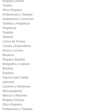
Regalos Dulces
Toallas
Otros Regalos
Invitaciones y Tarjetas
Invitaciones Comunion
Tarjetas y Pegatinas
Pegatinas
Tarjetas
Stickers
Libros de Firmas
Cestas y Expositores
Vinos y Licores
Bautizos
Regalos Bautizo
Boligrafos y Lápices
Bolsitas
Espejos
Figuras para Tartas
Jabones
Llaveros y Abridores
Marcapaginas
Marcos y Albumes
Regalos Dulces
Otros Regalos
Invitaciones y Tarjetas