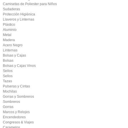
Camisetas de Poliester para Niños
Sudaderas
Protección Higiénica
Llaveros y Linternas
Plástico
Aluminio
Metal
Madera
Acero Negro
Linternas
Bolsas y Cajas
Bolsas
Bolsas y Cajas Vinos
Sellos
Sellos
Tazas
Pulseras y Cintas
Mochilas
Gorras y Sombreros
Sombreros
Gorras
Marcos y Relojes
Encendedores
Congresos & Viajes
Caramelos