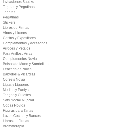
Invitaciones Bautizo
Tarjetas y Pegatinas
Tarjetas
Pegatinas
Stickers
Libros de Firmas
Vinos y Licores
Cestas y Expositores
Complementos y Accesorios
Arroces y Pétalos
Para Anillos / Arras
Complementos Novia
Bolsos de Mano y Sombrillas
Lenceria de Novia
Babydoll & Picardias
Corsets Novia
Ligas y Ligueros
Medias y Pantys
Tangas y Culottes
Sets Noche Nupcial
Copas Novios
Figuras para Tartas
Lazos Coches y Bancos
Libros de Firmas
Aromaterapia