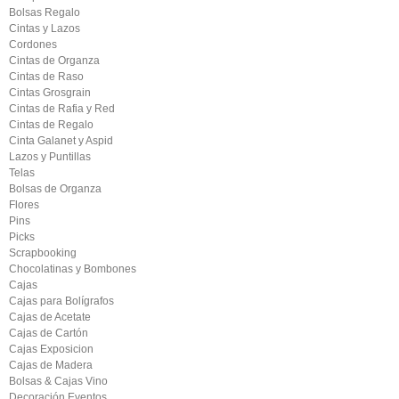
Bolsas Regalo
Cintas y Lazos
Cordones
Cintas de Organza
Cintas de Raso
Cintas Grosgrain
Cintas de Rafia y Red
Cintas de Regalo
Cinta Galanet y Aspid
Lazos y Puntillas
Telas
Bolsas de Organza
Flores
Pins
Picks
Scrapbooking
Chocolatinas y Bombones
Cajas
Cajas para Bolígrafos
Cajas de Acetate
Cajas de Cartón
Cajas Exposicion
Cajas de Madera
Bolsas & Cajas Vino
Decoración Eventos