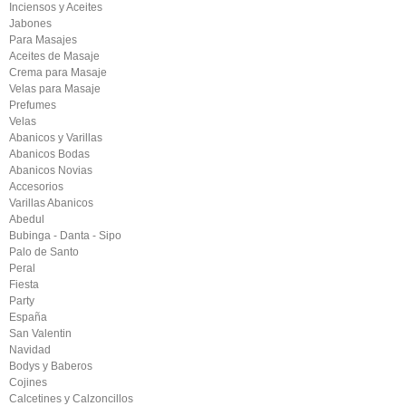
Inciensos y Aceites
Jabones
Para Masajes
Aceites de Masaje
Crema para Masaje
Velas para Masaje
Prefumes
Velas
Abanicos y Varillas
Abanicos Bodas
Abanicos Novias
Accesorios
Varillas Abanicos
Abedul
Bubinga - Danta - Sipo
Palo de Santo
Peral
Fiesta
Party
España
San Valentin
Navidad
Bodys y Baberos
Cojines
Calcetines y Calzoncillos