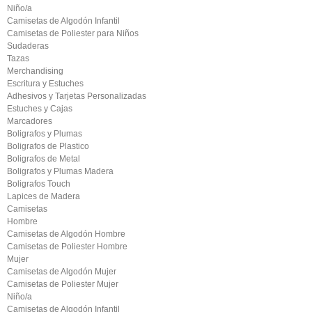
Niño/a
Camisetas de Algodón Infantil
Camisetas de Poliester para Niños
Sudaderas
Tazas
Merchandising
Escritura y Estuches
Adhesivos y Tarjetas Personalizadas
Estuches y Cajas
Marcadores
Boligrafos y Plumas
Boligrafos de Plastico
Boligrafos de Metal
Boligrafos y Plumas Madera
Boligrafos Touch
Lapices de Madera
Camisetas
Hombre
Camisetas de Algodón Hombre
Camisetas de Poliester Hombre
Mujer
Camisetas de Algodón Mujer
Camisetas de Poliester Mujer
Niño/a
Camisetas de Algodón Infantil