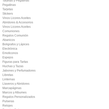
Tarjetas y Pegatinas
Pegatinas
Tarjetas
Stickers
Vinos Licores Aceites
Abridores & Accesorios
Vinos Licores Aceites
Comuniones
Regalos Comunión
Abanicos
Boligrafos y Lápices
Electrónica
Emoticonos
Espejos
Figuras para Tartas
Huchas y Tazas
Jabones y Perfumadores
Libretas
Linternas
Llaveros y Abridores
Marcapáginas
Marcos y Albumes
Regalos Personalizados
Pulseras
Relojes