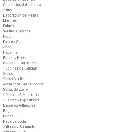
Coche Nupcial e Iglesia
Sillas
Decoración de Mesas
Meseros
Fotocall
Varillas Abanicos
Peral
Palo de Santo
Abedul
Nacarina
Ebano y Hueso
Bubinga - Danta - Sipo
* Bobinas de Celofan
Sellos
Sellos Modico
Accesorios Sellos Modico
Sellos de Lacre
* Papeles & Maquinas
* Cestas y Expositores
Etiquetas Adhesivas
Regalos
Bodas
Regalos Boda
Alfileres y Bouquets