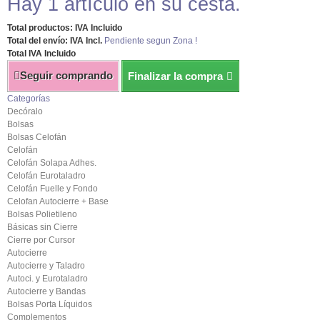
Hay 1 artículo en su cesta.
Total productos: IVA Incluido
Total del envío: IVA Incl.
Pendiente segun Zona !
Total IVA Incluido
Seguir comprando
Finalizar la compra
Categorías
Decóralo
Bolsas
Bolsas Celofán
Celofán
Celofán Solapa Adhes.
Celofán Eurotaladro
Celofán Fuelle y Fondo
Celofan Autocierre + Base
Bolsas Polietileno
Básicas sin Cierre
Cierre por Cursor
Autocierre
Autocierre y Taladro
Autoci. y Eurotaladro
Autocierre y Bandas
Bolsas Porta Líquidos
Complementos