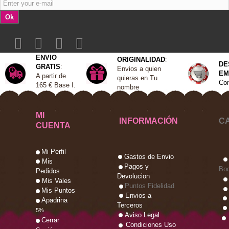
Ok
ENVIO
ORIGINALIDAD
:
DE
GRATIS
:
Envios a quien
EM
A
partir de
quieras en Tu
Con
165 €
Base I
.
nombre
MI
INFORMACIÓN
C
CUENTA
Mi Perfil
Gastos de Envio
Mis
Pagos y
Bo
Pedidos
Devolucion
Mis Vales
Puntos Fidelidad
Mis Puntos
Envios a
Apadrina
Terceros
5%
Aviso Legal
Cerrar
Condiciones Uso