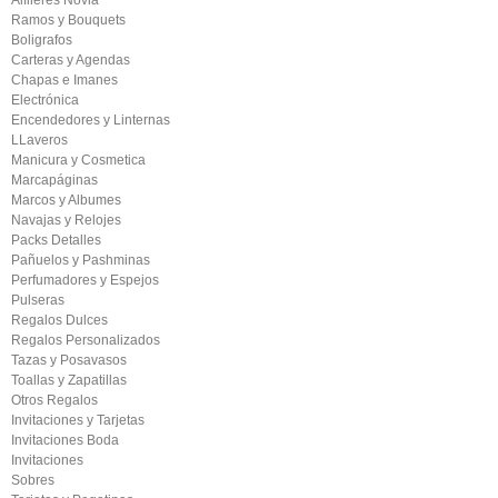
Alfileres Novia
Ramos y Bouquets
Boligrafos
Carteras y Agendas
Chapas e Imanes
Electrónica
Encendedores y Linternas
LLaveros
Manicura y Cosmetica
Marcapáginas
Marcos y Albumes
Navajas y Relojes
Packs Detalles
Pañuelos y Pashminas
Perfumadores y Espejos
Pulseras
Regalos Dulces
Regalos Personalizados
Tazas y Posavasos
Toallas y Zapatillas
Otros Regalos
Invitaciones y Tarjetas
Invitaciones Boda
Invitaciones
Sobres