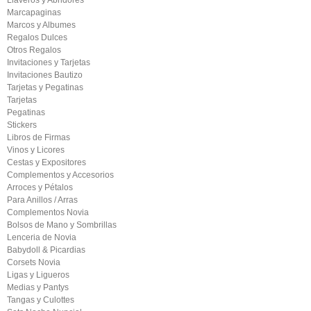
Llaveros y Abridores
Marcapaginas
Marcos y Albumes
Regalos Dulces
Otros Regalos
Invitaciones y Tarjetas
Invitaciones Bautizo
Tarjetas y Pegatinas
Tarjetas
Pegatinas
Stickers
Libros de Firmas
Vinos y Licores
Cestas y Expositores
Complementos y Accesorios
Arroces y Pétalos
Para Anillos / Arras
Complementos Novia
Bolsos de Mano y Sombrillas
Lenceria de Novia
Babydoll & Picardias
Corsets Novia
Ligas y Ligueros
Medias y Pantys
Tangas y Culottes