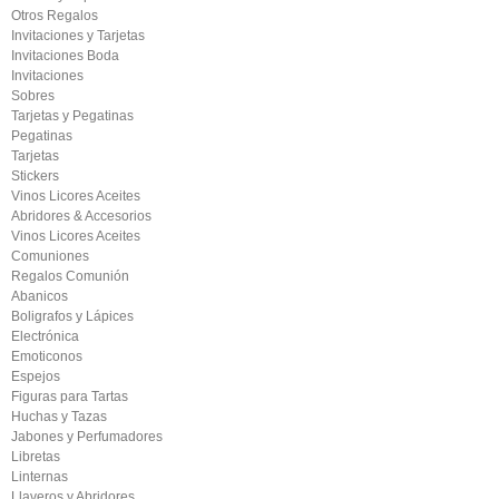
Otros Regalos
Invitaciones y Tarjetas
Invitaciones Boda
Invitaciones
Sobres
Tarjetas y Pegatinas
Pegatinas
Tarjetas
Stickers
Vinos Licores Aceites
Abridores & Accesorios
Vinos Licores Aceites
Comuniones
Regalos Comunión
Abanicos
Boligrafos y Lápices
Electrónica
Emoticonos
Espejos
Figuras para Tartas
Huchas y Tazas
Jabones y Perfumadores
Libretas
Linternas
Llaveros y Abridores