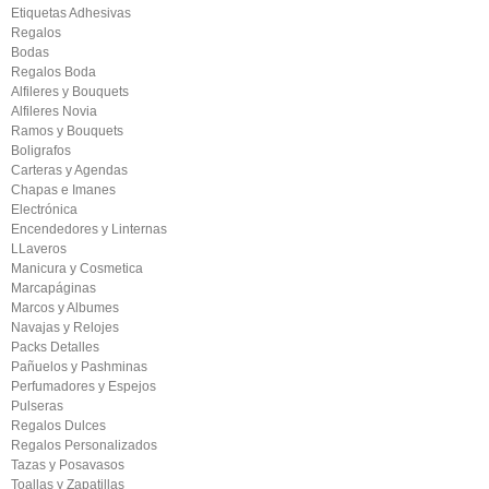
Etiquetas Adhesivas
Regalos
Bodas
Regalos Boda
Alfileres y Bouquets
Alfileres Novia
Ramos y Bouquets
Boligrafos
Carteras y Agendas
Chapas e Imanes
Electrónica
Encendedores y Linternas
LLaveros
Manicura y Cosmetica
Marcapáginas
Marcos y Albumes
Navajas y Relojes
Packs Detalles
Pañuelos y Pashminas
Perfumadores y Espejos
Pulseras
Regalos Dulces
Regalos Personalizados
Tazas y Posavasos
Toallas y Zapatillas