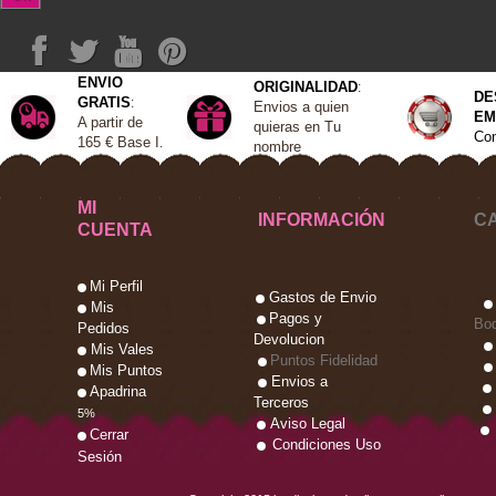
ENVIO
ORIGINALIDAD
:
DE
GRATIS
:
Envios a quien
EM
A
partir de
quieras en Tu
Con
165 €
Base I
.
nombre
MI
INFORMACIÓN
C
CUENTA
Mi Perfil
Gastos de Envio
Mis
Pagos y
Bo
Pedidos
Devolucion
Mis Vales
Puntos Fidelidad
Mis Puntos
Envios a
Apadrina
Terceros
5%
Aviso Legal
Cerrar
Condiciones Uso
Sesión