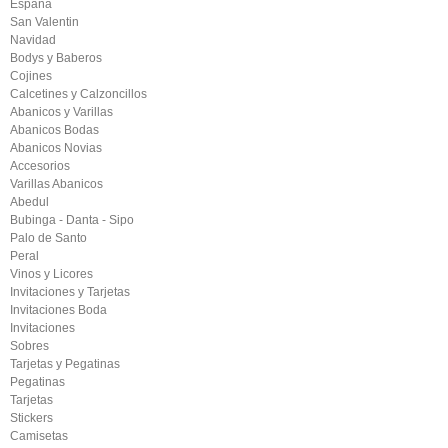
España
San Valentin
Navidad
Bodys y Baberos
Cojines
Calcetines y Calzoncillos
Abanicos y Varillas
Abanicos Bodas
Abanicos Novias
Accesorios
Varillas Abanicos
Abedul
Bubinga - Danta - Sipo
Palo de Santo
Peral
Vinos y Licores
Invitaciones y Tarjetas
Invitaciones Boda
Invitaciones
Sobres
Tarjetas y Pegatinas
Pegatinas
Tarjetas
Stickers
Camisetas