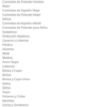
Camisetas de Poliester Hombre
Mujer
Camisetas de Algodón Mujer
Camisetas de Poliester Mujer
Niño/a
Camisetas de Algodón Infantil
Camisetas de Poliester para Niños
Sudaderas
Protección Higiénica
Llaveros y Linternas
Plástico
Aluminio
Metal
Madera
Acero Negro
Linternas
Bolsas y Cajas
Bolsas
Bolsas y Cajas Vinos
Sellos
Sellos
Tazas
Pulseras y Cintas
Mochilas
Gorras y Sombreros