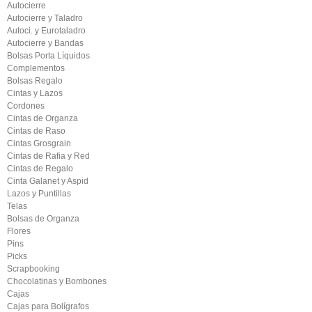
Autocierre
Autocierre y Taladro
Autoci. y Eurotaladro
Autocierre y Bandas
Bolsas Porta Líquidos
Complementos
Bolsas Regalo
Cintas y Lazos
Cordones
Cintas de Organza
Cintas de Raso
Cintas Grosgrain
Cintas de Rafia y Red
Cintas de Regalo
Cinta Galanet y Aspid
Lazos y Puntillas
Telas
Bolsas de Organza
Flores
Pins
Picks
Scrapbooking
Chocolatinas y Bombones
Cajas
Cajas para Bolígrafos