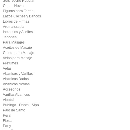
Sets Noche Nupcial
Copas Novios
Figuras para Tartas
Lazos Coches y Bancos
Libros de Firmas
Aromaterapia
Inciensos y Aceites
Jabones
Para Masajes
Aceites de Masaje
Crema para Masaje
Velas para Masaje
Prefumes
Velas
Abanicos y Varillas
Abanicos Bodas
Abanicos Novias
Accesorios
Varillas Abanicos
Abedul
Bubinga - Danta - Sipo
Palo de Santo
Peral
Fiesta
Party