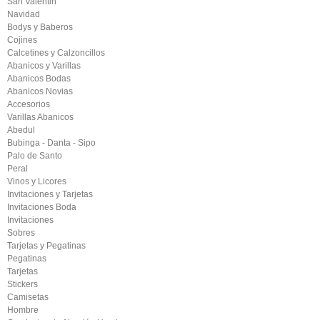
San Valentin
Navidad
Bodys y Baberos
Cojines
Calcetines y Calzoncillos
Abanicos y Varillas
Abanicos Bodas
Abanicos Novias
Accesorios
Varillas Abanicos
Abedul
Bubinga - Danta - Sipo
Palo de Santo
Peral
Vinos y Licores
Invitaciones y Tarjetas
Invitaciones Boda
Invitaciones
Sobres
Tarjetas y Pegatinas
Pegatinas
Tarjetas
Stickers
Camisetas
Hombre