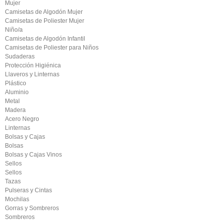
Mujer
Camisetas de Algodón Mujer
Camisetas de Poliester Mujer
Niño/a
Camisetas de Algodón Infantil
Camisetas de Poliester para Niños
Sudaderas
Protección Higiénica
Llaveros y Linternas
Plástico
Aluminio
Metal
Madera
Acero Negro
Linternas
Bolsas y Cajas
Bolsas
Bolsas y Cajas Vinos
Sellos
Sellos
Tazas
Pulseras y Cintas
Mochilas
Gorras y Sombreros
Sombreros