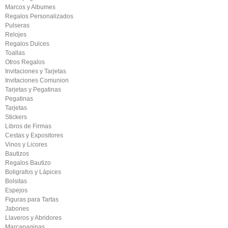
Marcos y Albumes
Regalos Personalizados
Pulseras
Relojes
Regalos Dulces
Toallas
Otros Regalos
Invitaciones y Tarjetas
Invitaciones Comunion
Tarjetas y Pegatinas
Pegatinas
Tarjetas
Stickers
Libros de Firmas
Cestas y Expositores
Vinos y Licores
Bautizos
Regalos Bautizo
Boligrafos y Lápices
Bolsitas
Espejos
Figuras para Tartas
Jabones
Llaveros y Abridores
Marcapaginas