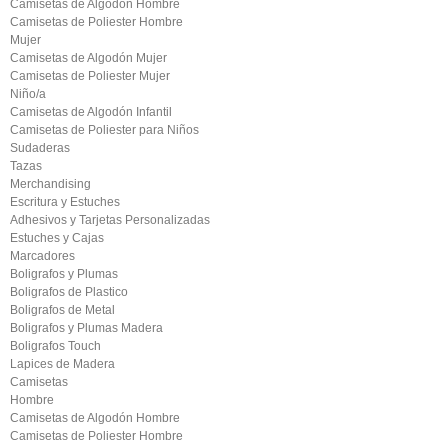
Camisetas de Algodón Hombre
Camisetas de Poliester Hombre
Mujer
Camisetas de Algodón Mujer
Camisetas de Poliester Mujer
Niño/a
Camisetas de Algodón Infantil
Camisetas de Poliester para Niños
Sudaderas
Tazas
Merchandising
Escritura y Estuches
Adhesivos y Tarjetas Personalizadas
Estuches y Cajas
Marcadores
Boligrafos y Plumas
Boligrafos de Plastico
Boligrafos de Metal
Boligrafos y Plumas Madera
Boligrafos Touch
Lapices de Madera
Camisetas
Hombre
Camisetas de Algodón Hombre
Camisetas de Poliester Hombre