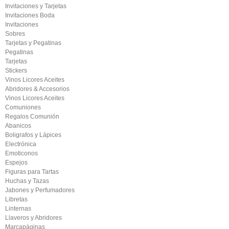
Invitaciones y Tarjetas
Invitaciones Boda
Invitaciones
Sobres
Tarjetas y Pegatinas
Pegatinas
Tarjetas
Stickers
Vinos Licores Aceites
Abridores & Accesorios
Vinos Licores Aceites
Comuniones
Regalos Comunión
Abanicos
Boligrafos y Lápices
Electrónica
Emoticonos
Espejos
Figuras para Tartas
Huchas y Tazas
Jabones y Perfumadores
Libretas
Linternas
Llaveros y Abridores
Marcapáginas