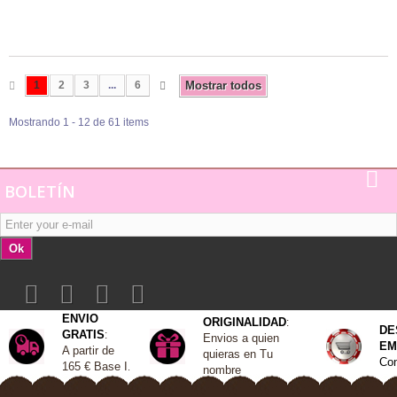
1
2
3
...
6
Mostrar todos
Mostrando 1 - 12 de 61 items
BOLETÍN
Ok
ENVIO
ORIGINALIDAD
:
DE
GRATIS
:
Envios a quien
EM
A
partir de
quieras en Tu
Con
165 €
Base I
.
nombre