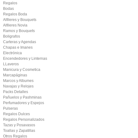
Regalos
Bodas
Regalos Boda
Alfileres y Bouquets
Alfileres Novia
Ramos y Bouquets
Boligrafos
Carteras y Agendas
Chapas e Imanes
Electrónica
Encendedores y Linternas
LLaveros
Manicura y Cosmetica
Marcapáginas
Marcos y Albumes
Navajas y Relojes
Packs Detalles
Pañuelos y Pashminas
Perfumadores y Espejos
Pulseras
Regalos Dulces
Regalos Personalizados
Tazas y Posavasos
Toallas y Zapatillas
Otros Regalos