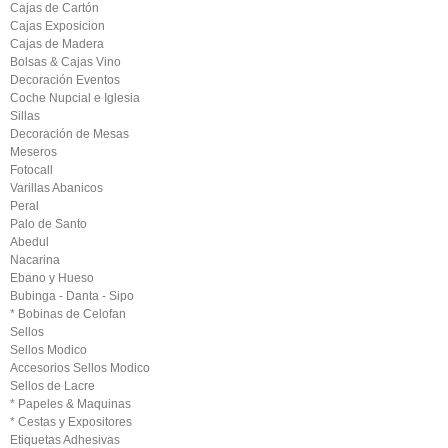
Cajas de Cartón
Cajas Exposicion
Cajas de Madera
Bolsas & Cajas Vino
Decoración Eventos
Coche Nupcial e Iglesia
Sillas
Decoración de Mesas
Meseros
Fotocall
Varillas Abanicos
Peral
Palo de Santo
Abedul
Nacarina
Ebano y Hueso
Bubinga - Danta - Sipo
* Bobinas de Celofan
Sellos
Sellos Modico
Accesorios Sellos Modico
Sellos de Lacre
* Papeles & Maquinas
* Cestas y Expositores
Etiquetas Adhesivas