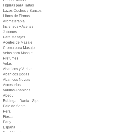
Copas Novios
Figuras para Tartas
Lazos Coches y Bancos
Libros de Firmas
Aromaterapia
Inciensos y Aceites
Jabones
Para Masajes
Aceites de Masaje
Crema para Masaje
Velas para Masaje
Prefumes
Velas
Abanicos y Varillas
Abanicos Bodas
Abanicos Novias
Accesorios
Varillas Abanicos
Abedul
Bubinga - Danta - Sipo
Palo de Santo
Peral
Fiesta
Party
España