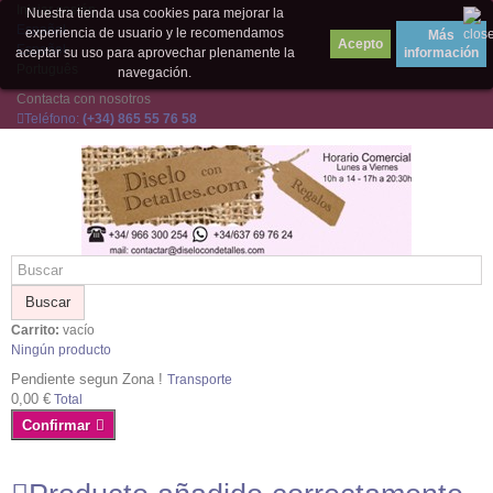
Iniciar sesión
Nuestra tienda usa cookies para mejorar la
Español
experiencia de usuario y le recomendamos
Más
Español
aceptar su uso para aprovechar plenamente la
información
Português
navegación.
Contacta con nosotros
Teléfono:
(+34) 865 55 76 58
Buscar
Carrito:
vacío
Ningún producto
Pendiente segun Zona !
Transporte
0,00 €
Total
Confirmar