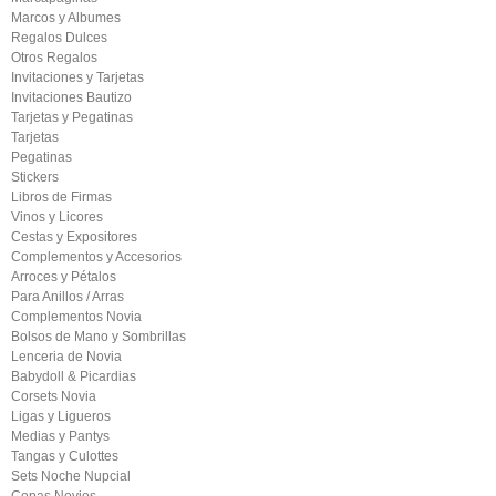
Marcos y Albumes
Regalos Dulces
Otros Regalos
Invitaciones y Tarjetas
Invitaciones Bautizo
Tarjetas y Pegatinas
Tarjetas
Pegatinas
Stickers
Libros de Firmas
Vinos y Licores
Cestas y Expositores
Complementos y Accesorios
Arroces y Pétalos
Para Anillos / Arras
Complementos Novia
Bolsos de Mano y Sombrillas
Lenceria de Novia
Babydoll & Picardias
Corsets Novia
Ligas y Ligueros
Medias y Pantys
Tangas y Culottes
Sets Noche Nupcial