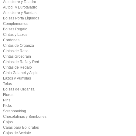
Autocierre y Taladro
Autoci. y Eurotaladro
Autocierre y Bandas
Bolsas Porta Líquidos
Complementos
Bolsas Regalo
Cintas y Lazos
Cordones
Cintas de Organza
Cintas de Raso
Cintas Grosgrain
Cintas de Rafia y Red
Cintas de Regalo
Cinta Galanet y Aspid
Lazos y Puntillas
Telas
Bolsas de Organza
Flores
Pins
Picks
Scrapbooking
Chocolatinas y Bombones
Cajas
Cajas para Bolígrafos
Cajas de Acetate