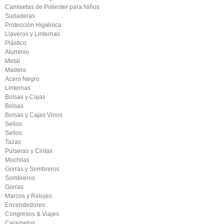
Camisetas de Poliester para Niños
Sudaderas
Protección Higiénica
Llaveros y Linternas
Plástico
Aluminio
Metal
Madera
Acero Negro
Linternas
Bolsas y Cajas
Bolsas
Bolsas y Cajas Vinos
Sellos
Sellos
Tazas
Pulseras y Cintas
Mochilas
Gorras y Sombreros
Sombreros
Gorras
Marcos y Relojes
Encendedores
Congresos & Viajes
Caramelos