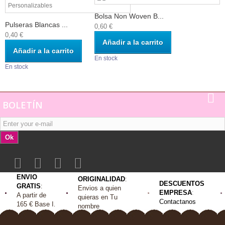
Bolsa Non Woven B...
Pulseras Blancas ...
0,60 €
0,40 €
Añadir a la carrito
Añadir a la carrito
En stock
En stock
BOLETÍN
Ok
ENVIO
ORIGINALIDAD
:
DESCUENTOS
GRATIS
:
Envios a quien
EMPRESA
:
A
partir de
quieras en Tu
Contactanos
165 €
Base I
.
nombre