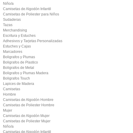
Niño/a
Camisetas de Algodón Infantil
Camisetas de Poliester para Niños
Sudaderas
Tazas
Merchandising
Escritura y Estuches
Adhesivos y Tarjetas Personalizadas
Estuches y Cajas
Marcadores
Boligrafos y Plumas
Boligrafos de Plastico
Boligrafos de Metal
Boligrafos y Plumas Madera
Boligrafos Touch
Lapices de Madera
Camisetas
Hombre
Camisetas de Algodón Hombre
Camisetas de Poliester Hombre
Mujer
Camisetas de Algodón Mujer
Camisetas de Poliester Mujer
Niño/a
Camisetas de Algodón Infantil