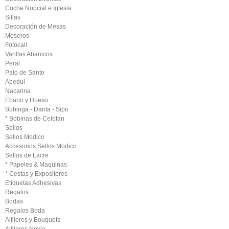
Coche Nupcial e Iglesia
Sillas
Decoración de Mesas
Meseros
Fotocall
Varillas Abanicos
Peral
Palo de Santo
Abedul
Nacarina
Ebano y Hueso
Bubinga - Danta - Sipo
* Bobinas de Celofan
Sellos
Sellos Modico
Accesorios Sellos Modico
Sellos de Lacre
* Papeles & Maquinas
* Cestas y Expositores
Etiquetas Adhesivas
Regalos
Bodas
Regalos Boda
Alfileres y Bouquets