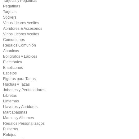
Tarjetas y Pegatinas
Pegatinas
Tarjetas
Stickers
Vinos Licores Aceites
Abridores & Accesorios
Vinos Licores Aceites
Comuniones
Regalos Comunión
Abanicos
Boligrafos y Lápices
Electrónica
Emoticonos
Espejos
Figuras para Tartas
Huchas y Tazas
Jabones y Perfumadores
Libretas
Linternas
Llaveros y Abridores
Marcapáginas
Marcos y Albumes
Regalos Personalizados
Pulseras
Relojes