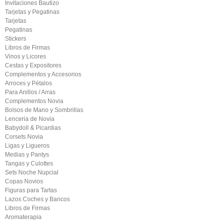
Invitaciones Bautizo
Tarjetas y Pegatinas
Tarjetas
Pegatinas
Stickers
Libros de Firmas
Vinos y Licores
Cestas y Expositores
Complementos y Accesorios
Arroces y Pétalos
Para Anillos / Arras
Complementos Novia
Bolsos de Mano y Sombrillas
Lenceria de Novia
Babydoll & Picardias
Corsets Novia
Ligas y Ligueros
Medias y Pantys
Tangas y Culottes
Sets Noche Nupcial
Copas Novios
Figuras para Tartas
Lazos Coches y Bancos
Libros de Firmas
Aromaterapia