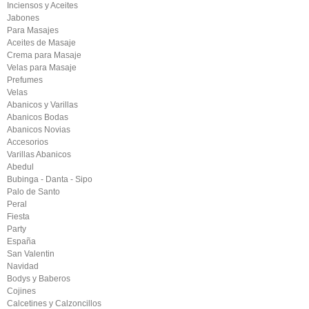
Inciensos y Aceites
Jabones
Para Masajes
Aceites de Masaje
Crema para Masaje
Velas para Masaje
Prefumes
Velas
Abanicos y Varillas
Abanicos Bodas
Abanicos Novias
Accesorios
Varillas Abanicos
Abedul
Bubinga - Danta - Sipo
Palo de Santo
Peral
Fiesta
Party
España
San Valentin
Navidad
Bodys y Baberos
Cojines
Calcetines y Calzoncillos