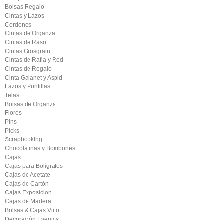
Bolsas Regalo
Cintas y Lazos
Cordones
Cintas de Organza
Cintas de Raso
Cintas Grosgrain
Cintas de Rafia y Red
Cintas de Regalo
Cinta Galanet y Aspid
Lazos y Puntillas
Telas
Bolsas de Organza
Flores
Pins
Picks
Scrapbooking
Chocolatinas y Bombones
Cajas
Cajas para Bolígrafos
Cajas de Acetate
Cajas de Cartón
Cajas Exposicion
Cajas de Madera
Bolsas & Cajas Vino
Decoración Eventos