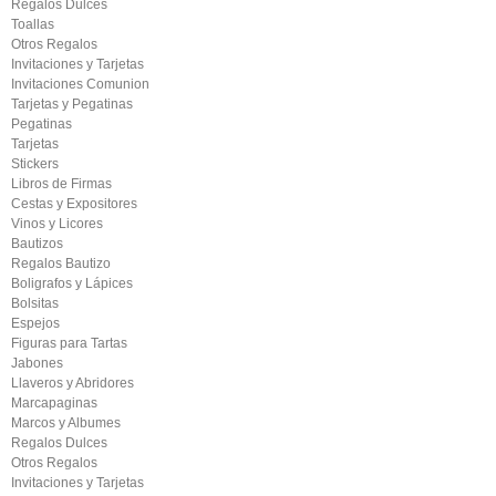
Regalos Dulces
Toallas
Otros Regalos
Invitaciones y Tarjetas
Invitaciones Comunion
Tarjetas y Pegatinas
Pegatinas
Tarjetas
Stickers
Libros de Firmas
Cestas y Expositores
Vinos y Licores
Bautizos
Regalos Bautizo
Boligrafos y Lápices
Bolsitas
Espejos
Figuras para Tartas
Jabones
Llaveros y Abridores
Marcapaginas
Marcos y Albumes
Regalos Dulces
Otros Regalos
Invitaciones y Tarjetas