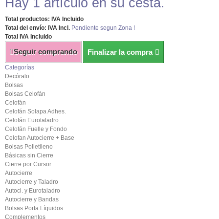
Hay 1 artículo en su cesta.
Total productos: IVA Incluido
Total del envío: IVA Incl.
Pendiente segun Zona !
Total IVA Incluido
Seguir comprando
Finalizar la compra
Categorías
Decóralo
Bolsas
Bolsas Celofán
Celofán
Celofán Solapa Adhes.
Celofán Eurotaladro
Celofán Fuelle y Fondo
Celofan Autocierre + Base
Bolsas Polietileno
Básicas sin Cierre
Cierre por Cursor
Autocierre
Autocierre y Taladro
Autoci. y Eurotaladro
Autocierre y Bandas
Bolsas Porta Líquidos
Complementos