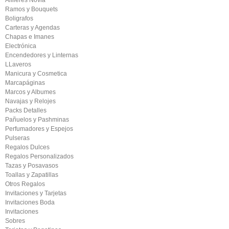
Alfileres Novia
Ramos y Bouquets
Boligrafos
Carteras y Agendas
Chapas e Imanes
Electrónica
Encendedores y Linternas
LLaveros
Manicura y Cosmetica
Marcapáginas
Marcos y Albumes
Navajas y Relojes
Packs Detalles
Pañuelos y Pashminas
Perfumadores y Espejos
Pulseras
Regalos Dulces
Regalos Personalizados
Tazas y Posavasos
Toallas y Zapatillas
Otros Regalos
Invitaciones y Tarjetas
Invitaciones Boda
Invitaciones
Sobres