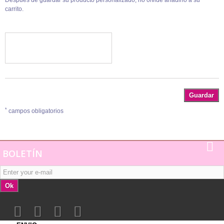
Después de guardar su producto personalizado, no olvide añadirlo a su
carrito.
Guardar
*
campos obligatorios
BOLETÍN
Ok