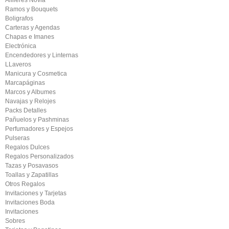
Alfileres Novia
Ramos y Bouquets
Boligrafos
Carteras y Agendas
Chapas e Imanes
Electrónica
Encendedores y Linternas
LLaveros
Manicura y Cosmetica
Marcapáginas
Marcos y Albumes
Navajas y Relojes
Packs Detalles
Pañuelos y Pashminas
Perfumadores y Espejos
Pulseras
Regalos Dulces
Regalos Personalizados
Tazas y Posavasos
Toallas y Zapatillas
Otros Regalos
Invitaciones y Tarjetas
Invitaciones Boda
Invitaciones
Sobres