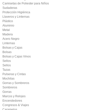
Camisetas de Poliester para Niños
Sudaderas
Protección Higiénica
Llaveros y Linternas
Plástico
Aluminio
Metal
Madera
Acero Negro
Linternas
Bolsas y Cajas
Bolsas
Bolsas y Cajas Vinos
Sellos
Sellos
Tazas
Pulseras y Cintas
Mochilas
Gorras y Sombreros
Sombreros
Gorras
Marcos y Relojes
Encendedores
Congresos & Viajes
Caramelos