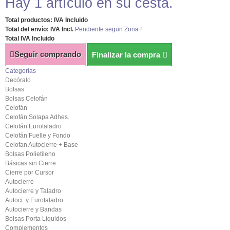
Hay 1 artículo en su cesta.
Total productos: IVA Incluido
Total del envío: IVA Incl.
Pendiente segun Zona !
Total IVA Incluido
Seguir comprando
Finalizar la compra
Categorías
Decóralo
Bolsas
Bolsas Celofán
Celofán
Celofán Solapa Adhes.
Celofán Eurotaladro
Celofán Fuelle y Fondo
Celofan Autocierre + Base
Bolsas Polietileno
Básicas sin Cierre
Cierre por Cursor
Autocierre
Autocierre y Taladro
Autoci. y Eurotaladro
Autocierre y Bandas
Bolsas Porta Líquidos
Complementos