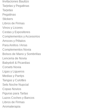
Invitaciones Bautizo
Tarjetas y Pegatinas
Tarjetas
Pegatinas
Stickers
Libros de Firmas
Vinos y Licores
Cestas y Expositores
Complementos y Accesorios
Arroces y Pétalos
Para Anillos / Arras
Complementos Novia
Bolsos de Mano y Sombrillas
Lenceria de Novia
Babydoll & Picardias
Corsets Novia
Ligas y Ligueros
Medias y Pantys
Tangas y Culottes
Sets Noche Nupcial
Copas Novios
Figuras para Tartas
Lazos Coches y Bancos
Libros de Firmas
Aromaterapia