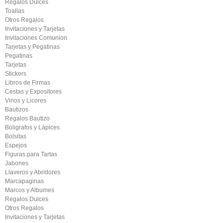
Regalos Dulces
Toallas
Otros Regalos
Invitaciones y Tarjetas
Invitaciones Comunion
Tarjetas y Pegatinas
Pegatinas
Tarjetas
Stickers
Libros de Firmas
Cestas y Expositores
Vinos y Licores
Bautizos
Regalos Bautizo
Boligrafos y Lápices
Bolsitas
Espejos
Figuras para Tartas
Jabones
Llaveros y Abridores
Marcapaginas
Marcos y Albumes
Regalos Dulces
Otros Regalos
Invitaciones y Tarjetas