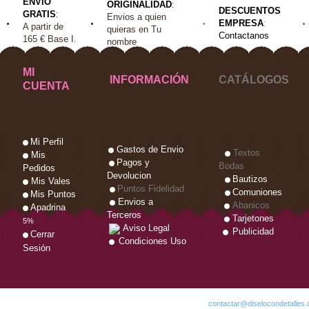
ENVIO
ORIGINALIDAD
:
DESCUENTOS
GRATIS
:
Envios a quien
EMPRESA
:
A
partir de
quieras en Tu
Contactanos
165 €
Base I
.
nombre
MI
INFORMACIÓN
CATÁLOGOS
CUENTA
Mi Perfil
Gastos de Envio
Textos
Mis
Pagos y
Bodas
Pedidos
Devolucion
Bautizos
Mis Vales
Puntos Fidelidad
Comuniones
Mis Puntos
Envios a
Abanicos
Apadrina
Terceros
Tarjetones
5%
Aviso Legal
Publicidad
Cerrar
Condiciones Uso
Sesión
Copyright 2015 by diselocondetalles.com e-mail:
contactar@diselocondetalles