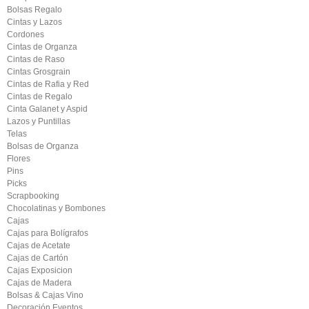
Bolsas Regalo
Cintas y Lazos
Cordones
Cintas de Organza
Cintas de Raso
Cintas Grosgrain
Cintas de Rafia y Red
Cintas de Regalo
Cinta Galanet y Aspid
Lazos y Puntillas
Telas
Bolsas de Organza
Flores
Pins
Picks
Scrapbooking
Chocolatinas y Bombones
Cajas
Cajas para Bolígrafos
Cajas de Acetate
Cajas de Cartón
Cajas Exposicion
Cajas de Madera
Bolsas & Cajas Vino
Decoración Eventos