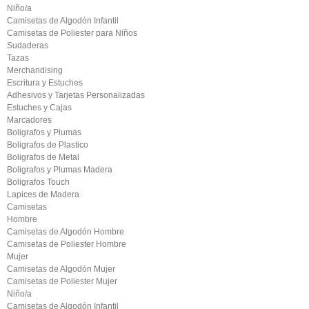
Niño/a
Camisetas de Algodón Infantil
Camisetas de Poliester para Niños
Sudaderas
Tazas
Merchandising
Escritura y Estuches
Adhesivos y Tarjetas Personalizadas
Estuches y Cajas
Marcadores
Boligrafos y Plumas
Boligrafos de Plastico
Boligrafos de Metal
Boligrafos y Plumas Madera
Boligrafos Touch
Lapices de Madera
Camisetas
Hombre
Camisetas de Algodón Hombre
Camisetas de Poliester Hombre
Mujer
Camisetas de Algodón Mujer
Camisetas de Poliester Mujer
Niño/a
Camisetas de Algodón Infantil