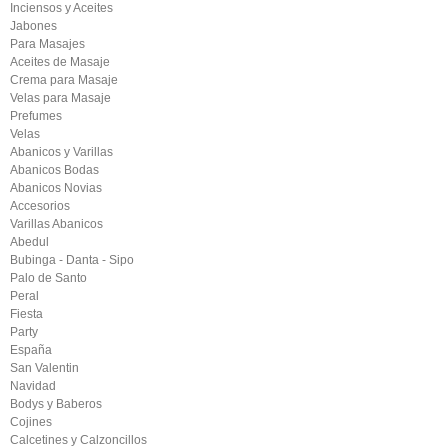
Inciensos y Aceites
Jabones
Para Masajes
Aceites de Masaje
Crema para Masaje
Velas para Masaje
Prefumes
Velas
Abanicos y Varillas
Abanicos Bodas
Abanicos Novias
Accesorios
Varillas Abanicos
Abedul
Bubinga - Danta - Sipo
Palo de Santo
Peral
Fiesta
Party
España
San Valentin
Navidad
Bodys y Baberos
Cojines
Calcetines y Calzoncillos