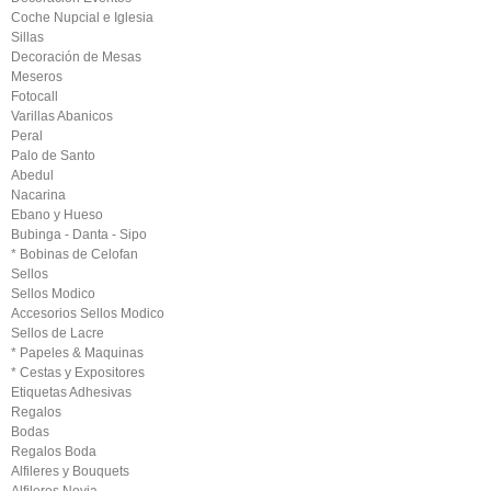
Coche Nupcial e Iglesia
Sillas
Decoración de Mesas
Meseros
Fotocall
Varillas Abanicos
Peral
Palo de Santo
Abedul
Nacarina
Ebano y Hueso
Bubinga - Danta - Sipo
* Bobinas de Celofan
Sellos
Sellos Modico
Accesorios Sellos Modico
Sellos de Lacre
* Papeles & Maquinas
* Cestas y Expositores
Etiquetas Adhesivas
Regalos
Bodas
Regalos Boda
Alfileres y Bouquets