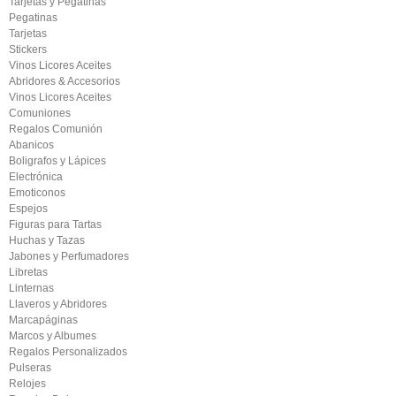
Tarjetas y Pegatinas
Pegatinas
Tarjetas
Stickers
Vinos Licores Aceites
Abridores & Accesorios
Vinos Licores Aceites
Comuniones
Regalos Comunión
Abanicos
Boligrafos y Lápices
Electrónica
Emoticonos
Espejos
Figuras para Tartas
Huchas y Tazas
Jabones y Perfumadores
Libretas
Linternas
Llaveros y Abridores
Marcapáginas
Marcos y Albumes
Regalos Personalizados
Pulseras
Relojes