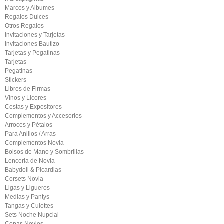
Marcos y Albumes
Regalos Dulces
Otros Regalos
Invitaciones y Tarjetas
Invitaciones Bautizo
Tarjetas y Pegatinas
Tarjetas
Pegatinas
Stickers
Libros de Firmas
Vinos y Licores
Cestas y Expositores
Complementos y Accesorios
Arroces y Pétalos
Para Anillos / Arras
Complementos Novia
Bolsos de Mano y Sombrillas
Lenceria de Novia
Babydoll & Picardias
Corsets Novia
Ligas y Ligueros
Medias y Pantys
Tangas y Culottes
Sets Noche Nupcial