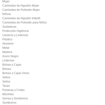
Mujer
Camisetas de Algodón Mujer
Camisetas de Poliester Mujer
Niño/a
Camisetas de Algodón Infantil
Camisetas de Poliester para Niños
Sudaderas
Protección Higiénica
Llaveros y Linternas
Plástico
Aluminio
Metal
Madera
Acero Negro
Linternas
Bolsas y Cajas
Bolsas
Bolsas y Cajas Vinos
Sellos
Sellos
Tazas
Pulseras y Cintas
Mochilas
Gorras y Sombreros
Sombreros