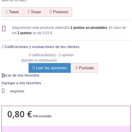
tapa de la caja )
Tweet
Share
Pinterest
Adquiriendo este producto obtendrá
2
puntos acumulables
. El valor de
los
2
puntos
es de
0,03 €
.
Calificaciones y evaluaciones de los clientes
3
calificación(es) -
2
opinión
Ver la distribución
(
5
/
5
)
Leer las opiniones
Puntúalo
Sacar de mis favoritos
Agregar a mis favoritos
Imprimir
0,80 €
IVA incluído