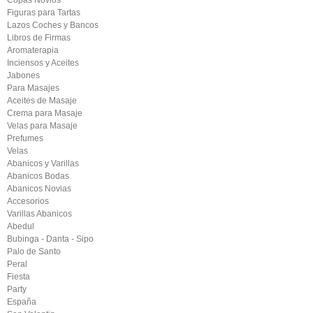
Copas Novios
Figuras para Tartas
Lazos Coches y Bancos
Libros de Firmas
Aromaterapia
Inciensos y Aceites
Jabones
Para Masajes
Aceites de Masaje
Crema para Masaje
Velas para Masaje
Prefumes
Velas
Abanicos y Varillas
Abanicos Bodas
Abanicos Novias
Accesorios
Varillas Abanicos
Abedul
Bubinga - Danta - Sipo
Palo de Santo
Peral
Fiesta
Party
España