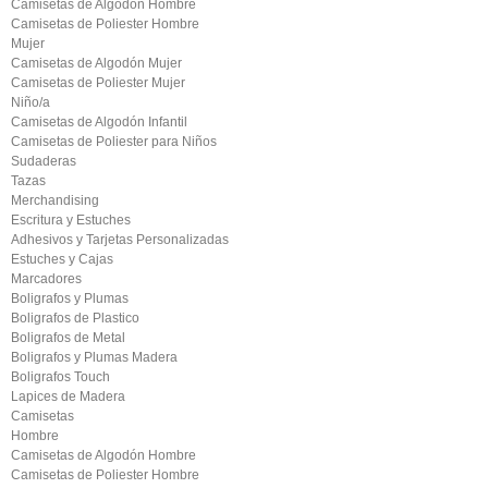
Camisetas de Algodón Hombre
Camisetas de Poliester Hombre
Mujer
Camisetas de Algodón Mujer
Camisetas de Poliester Mujer
Niño/a
Camisetas de Algodón Infantil
Camisetas de Poliester para Niños
Sudaderas
Tazas
Merchandising
Escritura y Estuches
Adhesivos y Tarjetas Personalizadas
Estuches y Cajas
Marcadores
Boligrafos y Plumas
Boligrafos de Plastico
Boligrafos de Metal
Boligrafos y Plumas Madera
Boligrafos Touch
Lapices de Madera
Camisetas
Hombre
Camisetas de Algodón Hombre
Camisetas de Poliester Hombre