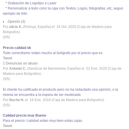
* Grabación de Logotipo a Laser
* Personalizar a todo color la caja con Textos, Logos, fotografias, etc, segun
ejemplo de foto.
Opinión (3)
Por
alicia A.
(Polinya, España) el
16 Oct. 2020
(
Caja de Madera para
Boligrafos
)
:
(
5
/
5
)
Precio calidad ok
Todo correctisimo visten mucho al boligrafo por el precio que es
Tweet
Denunciar un abuso
Por
Antonio C.
(Sanlúcar de Barrameda, España) el
22 Ene. 2020
(
Caja de
Madera para Boligrafos
)
:
(
5
/
5
)
El cliente ha calificado el producto pero no ha redactado una opinión, o la
misma se encuentra a la espera de ser moderada
Por
Nacho H.
el
16 Ene. 2018
(
Caja de Madera para Boligrafos
)
:
(
5
/
5
)
Calidad precio muy Bueno
Para el precio / calidad estan muy bien estas cajas.
Tweet