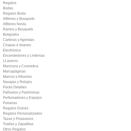
Regalos
Bodas
Regalos Boda
Alfileres y Bouquets
Alfileres Novia
Ramos y Bouquets
Boligrafos
Carteras y Agendas
Chapas e Imanes
Electrónica
Encendedores y Linternas
LLaveros
Manicura y Cosmetica
Marcapáginas
Marcos y Albumes
Navajas y Relojes
Packs Detalles
Pañuelos y Pashminas
Perfumadores y Espejos
Pulseras
Regalos Dulces
Regalos Personalizados
Tazas y Posavasos
Toallas y Zapatillas
Otros Regalos