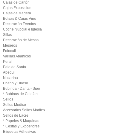
Cajas de Cartón
Cajas Exposicion
Cajas de Madera
Bolsas & Cajas Vino
Decoración Eventos
Coche Nupcial e Iglesia
Sillas
Decoración de Mesas
Meseros
Fotocall
Varillas Abanicos
Peral
Palo de Santo
Abedul
Nacarina
Ebano y Hueso
Bubinga - Danta - Sipo
* Bobinas de Celofan
Sellos
Sellos Modico
Accesorios Sellos Modico
Sellos de Lacre
* Papeles & Maquinas
* Cestas y Expositores
Etiquetas Adhesivas