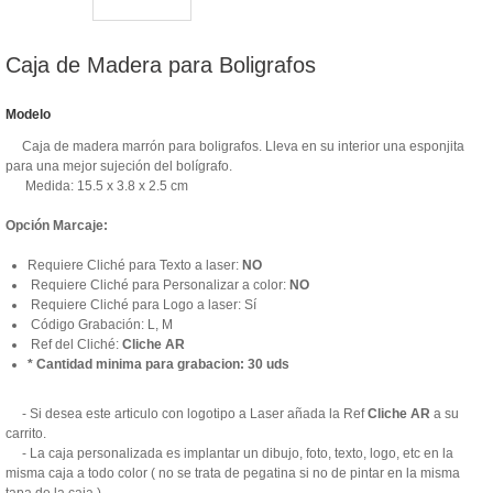
Caja de Madera para Boligrafos
Modelo
Caja de madera marrón para boligrafos. Lleva en su interior una esponjita
para una mejor sujeción del bolígrafo.
Medida: 15.5 x 3.8 x 2.5 cm
Opción Marcaje:
Requiere Cliché para Texto a laser:
NO
Requiere Cliché para Personalizar a color:
NO
Requiere Cliché para Logo a laser: Sí
Código Grabación: L, M
Ref del Cliché:
Cliche AR
* Cantidad minima para grabacion: 30 uds
- Si desea este articulo con logotipo a Laser añada la Ref
Cliche AR
a su
carrito.
- La caja personalizada es implantar un dibujo, foto, texto, logo, etc en la
misma caja a todo color ( no se trata de pegatina si no de pintar en la misma