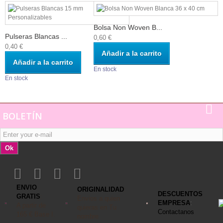
Bolsa Non Woven B...
Pulseras Blancas ...
0,60 €
0,40 €
Añadir a la carrito
Añadir a la carrito
En stock
En stock
BOLETÍN
Ok
ENVIO
ORIGINALIDAD
:
DESCUENTOS
GRATIS
:
Envios a quien
EMPRESA
:
A
partir de
quieras en Tu
Contactanos
165 €
Base I
.
nombre