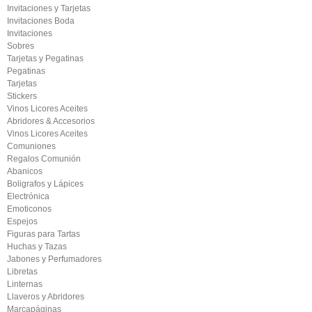
Invitaciones y Tarjetas
Invitaciones Boda
Invitaciones
Sobres
Tarjetas y Pegatinas
Pegatinas
Tarjetas
Stickers
Vinos Licores Aceites
Abridores & Accesorios
Vinos Licores Aceites
Comuniones
Regalos Comunión
Abanicos
Boligrafos y Lápices
Electrónica
Emoticonos
Espejos
Figuras para Tartas
Huchas y Tazas
Jabones y Perfumadores
Libretas
Linternas
Llaveros y Abridores
Marcapáginas