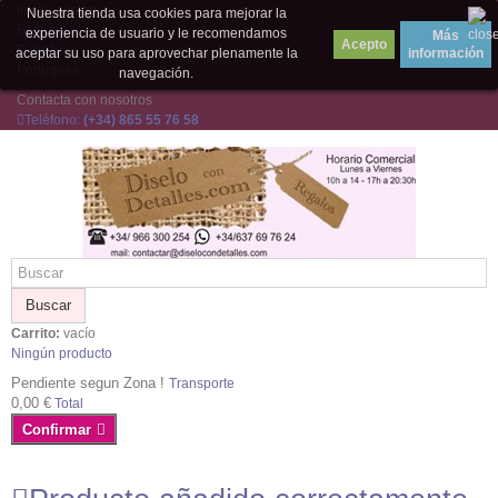
Iniciar sesión
Nuestra tienda usa cookies para mejorar la
Español
experiencia de usuario y le recomendamos
Más
Español
aceptar su uso para aprovechar plenamente la
información
Português
navegación.
Contacta con nosotros
Teléfono:
(+34) 865 55 76 58
Buscar
Carrito:
vacío
Ningún producto
Pendiente segun Zona !
Transporte
0,00 €
Total
Confirmar