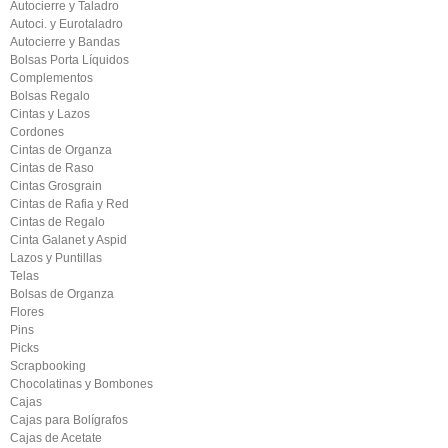
Autocierre y Taladro
Autoci. y Eurotaladro
Autocierre y Bandas
Bolsas Porta Líquidos
Complementos
Bolsas Regalo
Cintas y Lazos
Cordones
Cintas de Organza
Cintas de Raso
Cintas Grosgrain
Cintas de Rafia y Red
Cintas de Regalo
Cinta Galanet y Aspid
Lazos y Puntillas
Telas
Bolsas de Organza
Flores
Pins
Picks
Scrapbooking
Chocolatinas y Bombones
Cajas
Cajas para Bolígrafos
Cajas de Acetate