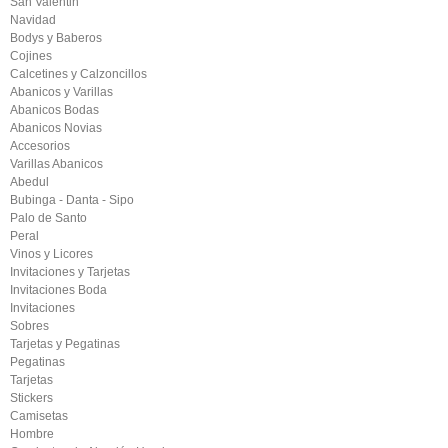
San Valentin
Navidad
Bodys y Baberos
Cojines
Calcetines y Calzoncillos
Abanicos y Varillas
Abanicos Bodas
Abanicos Novias
Accesorios
Varillas Abanicos
Abedul
Bubinga - Danta - Sipo
Palo de Santo
Peral
Vinos y Licores
Invitaciones y Tarjetas
Invitaciones Boda
Invitaciones
Sobres
Tarjetas y Pegatinas
Pegatinas
Tarjetas
Stickers
Camisetas
Hombre