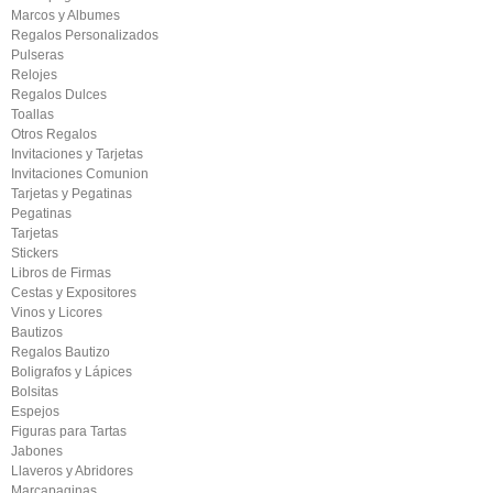
Marcos y Albumes
Regalos Personalizados
Pulseras
Relojes
Regalos Dulces
Toallas
Otros Regalos
Invitaciones y Tarjetas
Invitaciones Comunion
Tarjetas y Pegatinas
Pegatinas
Tarjetas
Stickers
Libros de Firmas
Cestas y Expositores
Vinos y Licores
Bautizos
Regalos Bautizo
Boligrafos y Lápices
Bolsitas
Espejos
Figuras para Tartas
Jabones
Llaveros y Abridores
Marcapaginas